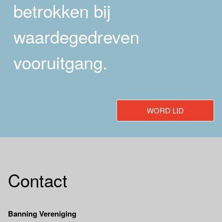
betrokken bij
waardegedreven
vooruitgang.
WORD LID
Contact
Banning Vereniging