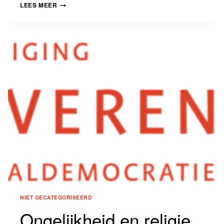
DE
LEES MEER
ONGEMAKKELIJKE
WAARHEID
NIET GECATEGORISEERD
Ongelijkheid en religie