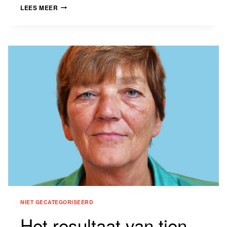
WELKE
LEES MEER
VERSCHILLEN
RECHTVAARDIGEN
WELKE
ONGELIJKHEID?
NIET GECATEGORISEERD
Het resultaat van tien