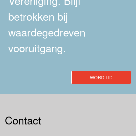
Vereniging. Blijf
betrokken bij
waardegedreven
vooruitgang.
WORD LID
Contact