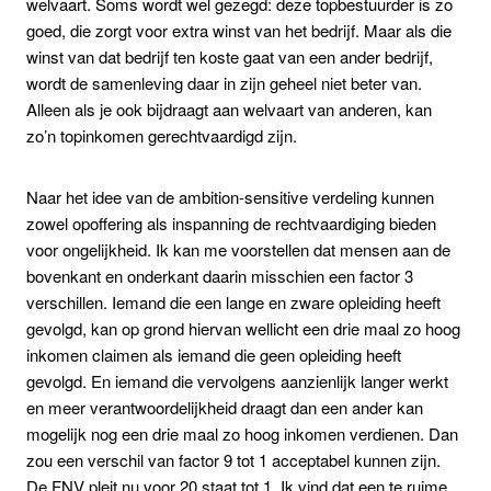
welvaart. Soms wordt wel gezegd: deze topbestuurder is zo
goed, die zorgt voor extra winst van het bedrijf. Maar als die
winst van dat bedrijf ten koste gaat van een ander bedrijf,
wordt de samenleving daar in zijn geheel niet beter van.
Alleen als je ook bijdraagt aan welvaart van anderen, kan
zo’n topinkomen gerechtvaardigd zijn.
Naar het idee van de ambition-sensitive verdeling kunnen
zowel opoffering als inspanning de rechtvaardiging bieden
voor ongelijkheid. Ik kan me voorstellen dat mensen aan de
bovenkant en onderkant daarin misschien een factor 3
verschillen. Iemand die een lange en zware opleiding heeft
gevolgd, kan op grond hiervan wellicht een drie maal zo hoog
inkomen claimen als iemand die geen opleiding heeft
gevolgd. En iemand die vervolgens aanzienlijk langer werkt
en meer verantwoordelijkheid draagt dan een ander kan
mogelijk nog een drie maal zo hoog inkomen verdienen. Dan
zou een verschil van factor 9 tot 1 acceptabel kunnen zijn.
De FNV pleit nu voor 20 staat tot 1. Ik vind dat een te ruime