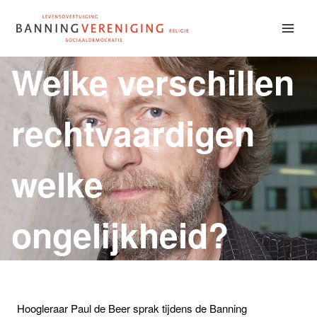
Doorgaan
naar
inhoud
Welke verschillen
rechtvaardigen
welke
ongelijkheid?
Hoogleraar Paul de Beer sprak tijdens de Banning