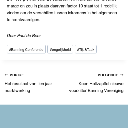
marge en zou in plaats daarvan factor 10 staat tot 1 redelijk
vinden om de verschillen tussen inkomens in het algemeen
te rechtvaardigen.
Door Paul de Beer
Bericht
#
Banning Conferentie
#
ongelijkheid
#
Tijd&Taak
tags:
Bericht
VORIGE
VOLGENDE
Het resultaat van tien jaar
Koen Holtzapffel nieuwe
navigatie
marktwerking
voorzitter Banning Vereniging