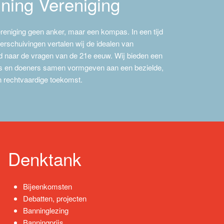
ning Vereniging
ereniging geen anker, maar een kompas. In een tijd
erschuivingen vertalen wij de idealen van
eid naar de vragen van de 21e eeuw. Wij bieden een
rs en doeners samen vormgeven aan een bezielde,
n rechtvaardige toekomst.
Denktank
Bijeenkomsten
Debatten, projecten
Banninglezing
Banningprijs