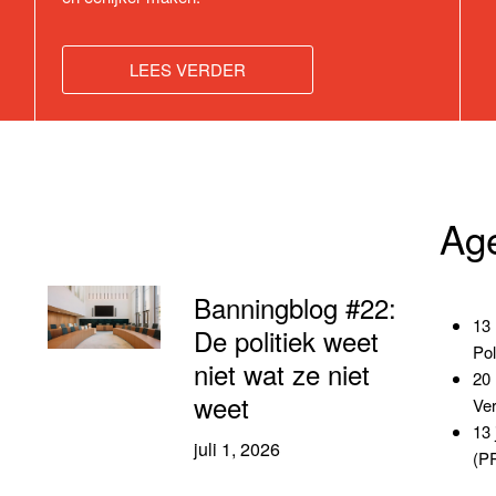
LEES VERDER
Ag
Banningblog #22:
13 
De politiek weet
Pol
niet wat ze niet
20 
weet
Ver
13 
juli 1, 2026
(PR