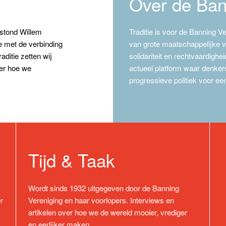
Over de Ban
 stond Willem
Traditie is voor de Banning V
e met de verbinding
van grote maatschappelijke v
ditie zetten wij
solidariteit en rechtvaardigh
ver hoe we
actueel platform waar denke
progressieve politiek voor ee
Tijd & Taak
Wordt sinds 1932 uitgegeven door de Banning
r
Vereniging en haar voorlopers. Interviews en
artikelen over hoe we de wereld mooier, vrediger
en eerlijker maken.