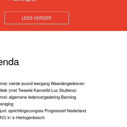
LEES VERDER
enda
mei: vierde avond leergang Waardengedreven
itiek (met Tweede Kamerlid Luc Stultiens)
mei: algemene ledenvergadering Banning
eniging
juni: oprichtingscongres Progressief Nederland
O) in ‘s-Hertogenbosch