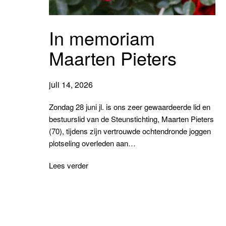
In memoriam
Maarten Pieters
juli 14, 2026
Zondag 28 juni jl. is ons zeer gewaardeerde lid en
bestuurslid van de Steunstichting, Maarten Pieters
(70), tijdens zijn vertrouwde ochtendronde joggen
plotseling overleden aan…
I
Lees verder
n
m
e
m
o