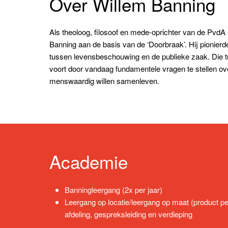
Over Willem Banning
Als theoloog, filosoof en mede-oprichter van de PvdA
Banning aan de basis van de ‘Doorbraak’. Hij pionierd
tussen levensbeschouwing en de publieke zaak. Die tra
voort door vandaag fundamentele vragen te stellen o
menswaardig willen samenleven.
Academie
Banningleergang (2x per jaar)
Leergang op locatie/leergang op maat (product pe
afdeling, gespreksleiding en verdieping