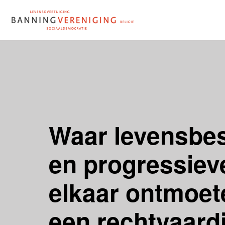
Doorgaan
naar
inhoud
Waar levensbe
en progressieve
elkaar ontmoet
een rechtvaard