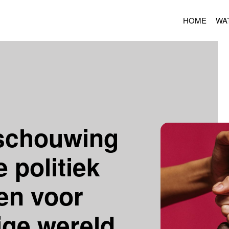
HOME
WA
schouwing
 politiek
en voor
ige wereld.