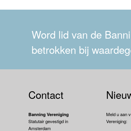
navigatie
Word lid van de Bannin
betrokken bij waardeg
Contact
Nieuw
Banning Vereniging
Meld u aan v
Statutair gevestigd in
Vereniging:
Amsterdam