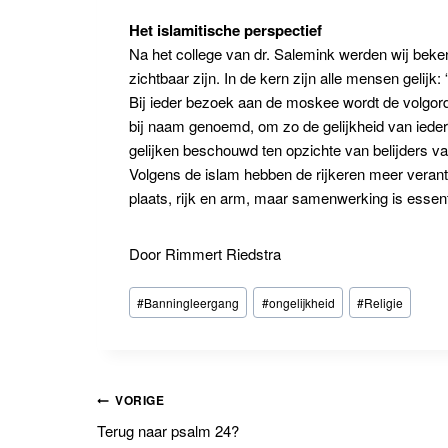
Het islamitische perspectief
Na het college van dr. Salemink werden wij beken
zichtbaar zijn. In de kern zijn alle mensen gelij
Bij ieder bezoek aan de moskee wordt de volgor
bij naam genoemd, om zo de gelijkheid van iedere
gelijken beschouwd ten opzichte van belijders va
Volgens de islam hebben de rijkeren meer verantw
plaats, rijk en arm, maar samenwerking is essenti
Door Rimmert Riedstra
Bericht
#
Banningleergang
#
ongelijkheid
#
Religie
tags:
Bericht
VORIGE
Terug naar psalm 24?