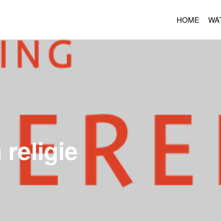
HOME
WA
 religie