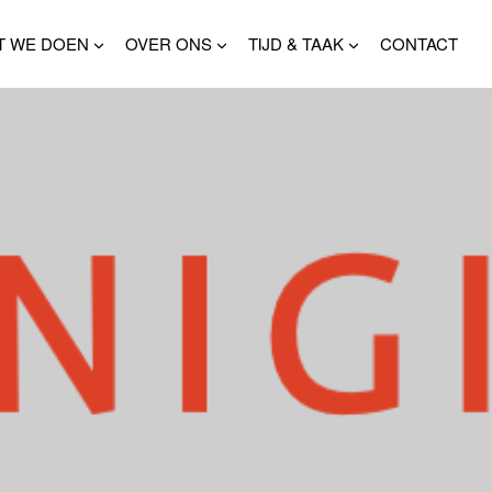
T WE DOEN
OVER ONS
TIJD & TAAK
CONTACT