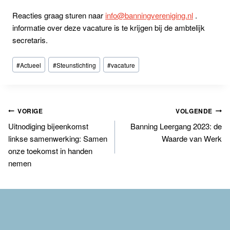
Reacties graag sturen naar
info@banningvereniging.nl
.
informatie over deze vacature is te krijgen bij de ambtelijk
secretaris.
Bericht
#
Actueel
#
Steunstichting
#
vacature
tags:
Bericht
VORIGE
VOLGENDE
Uitnodiging bijeenkomst
Banning Leergang 2023: de
navigatie
linkse samenwerking: Samen
Waarde van Werk
onze toekomst in handen
nemen