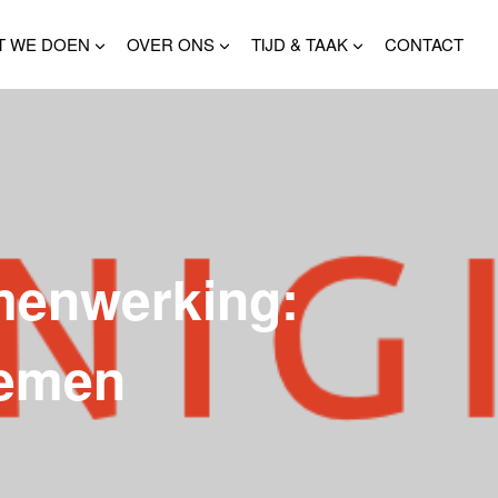
T WE DOEN
OVER ONS
TIJD & TAAK
CONTACT
amenwerking:
nemen