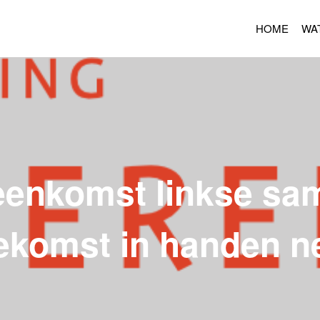
HOME
WA
jeenkomst linkse s
ekomst in handen 