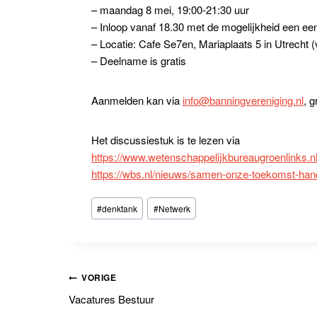
– maandag 8 mei, 19:00-21:30 uur
– Inloop vanaf 18.30 met de mogelijkheid een ee
– Locatie: Cafe Se7en, Mariaplaats 5 in Utrecht (
– Deelname is gratis
Aanmelden kan via
info@banningvereniging.nl
, 
Het discussiestuk is te lezen via
https://www.wetenschappelijkbureaugroenlinks.
https://wbs.nl/nieuws/samen-onze-toekomst-ha
Bericht
#
denktank
#
Netwerk
tags:
Bericht
VORIGE
Vacatures Bestuur