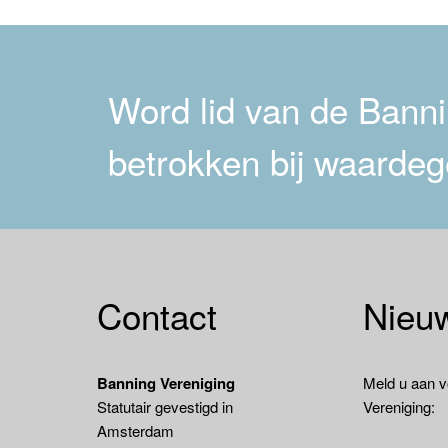
navigatie
Word lid van de Bannin
betrokken bij waardeg
Contact
Nieuw
Banning Vereniging
Meld u aan v
Statutair gevestigd in
Vereniging:
Amsterdam