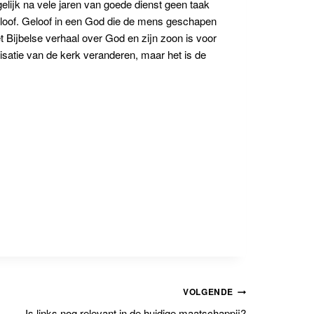
ogelijk na vele jaren van goede dienst geen taak
geloof. Geloof in een God die de mens geschapen
 Bijbelse verhaal over God en zijn zoon is voor
isatie van de kerk veranderen, maar het is de
VOLGENDE
Is links nog relevant in de huidige maatschappij?