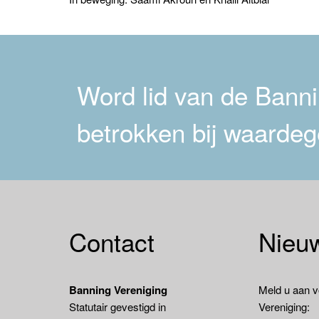
navigatie
Word lid van de Bannin
betrokken bij waardeg
Contact
Nieuw
Banning Vereniging
Meld u aan v
Statutair gevestigd in
Vereniging: