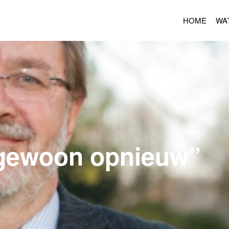
HOME
WA
gewoon opnieuw”