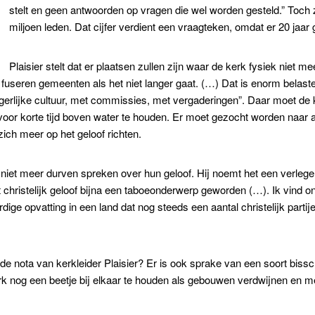
stelt en geen antwoorden op vragen die wel worden gesteld.” Toch
miljoen leden. Dat cijfer verdient een vraagteken, omdat er 20 jaar
Plaisier stelt dat er plaatsen zullen zijn waar de kerk fysiek niet meer
 fuseren gemeenten als het niet langer gaat. (…) Dat is enorm belastend
erlijke cultuur, met commissies, met vergaderingen”. Daar moet de 
oor korte tijd boven water te houden. Er moet gezocht worden naar 
h meer op het geloof richten.
 niet meer durven spreken over hun geloof. Hij noemt het een verlegen
et christelijk geloof bijna een taboeonderwerp geworden (…). Ik vind 
ige opvatting in een land dat nog steeds een aantal christelijk partij
e nota van kerkleider Plaisier? Er is ook sprake van een soort biss
rk nog een beetje bij elkaar te houden als gebouwen verdwijnen en