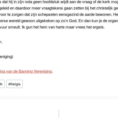
is dat hij in zijn nota geen hoofdstuk wijdt aan de vraag of de kerk m
eleid en daardoor meer vraagtekens gaan zetten bij het christelijk 
voor te zorgen dat zijn schepselen eensgezind de aarde bewonen. Het
sterse wereld gewoon uitgekeken op zo’n God. En dan kun je de organ
og vuur smeult. Ik gun het hem van harte maar vrees het ergste.
n.
eniging)
ina van de Banning Vereniging
.
KN
#
Religie