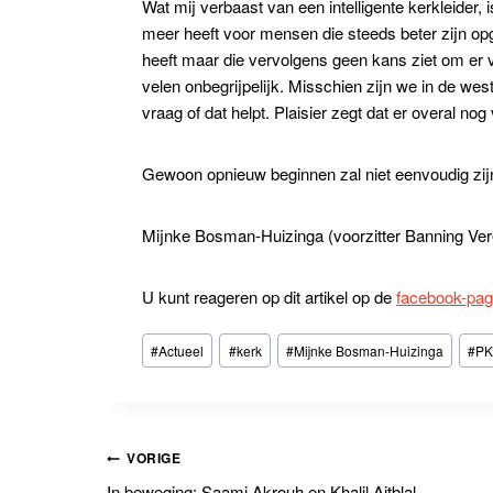
Wat mij verbaast van een intelligente kerkleider, 
meer heeft voor mensen die steeds beter zijn opg
heeft maar die vervolgens geen kans ziet om er 
velen onbegrijpelijk. Misschien zijn we in de we
vraag of dat helpt. Plaisier zegt dat er overal n
Gewoon opnieuw beginnen zal niet eenvoudig zij
Mijnke Bosman-Huizinga (voorzitter Banning Ver
U kunt reageren op dit artikel op de
facebook-pag
Bericht
#
Actueel
#
kerk
#
Mijnke Bosman-Huizinga
#
P
tags:
Bericht
VORIGE
In beweging: Saami Akrouh en Khalil Aitblal