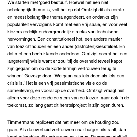
We starten met ‘goed bestuur’. Hoewel het een niet
onbelangrijk thema is, valt het op dat Omtzigt dit als eerste
en meest belangrijke thema agendeert, en ondanks zijn
populariteit vervolgens komt met een vrij saaie, en voor veel
kiezers redelijk ondoorgrondelijke reeks van technische
hervormingen. Een constitutioneel hof, een andere manier
van toezichthouden en een ander (districten)kiesstelsel. En
dat met een bedrukkende ondertoon. Omtzigt noemt het een
langetermijnvisie want er zou ‘bij de overheid teveel kapot
zijn gegaan om op de korte termijn vertrouwen terug te
winnen.’ Gevolgd door: ‘We gaan pas iets doen als iets een
crisis is.’ Het is een vrij pessimistische visie op de
samenleving, en vooral op de overheid. Omtzigt vraagt niet
alleen voor deze ronde de stem van de kiezer maar ook in de
toekomst, zo lang gaat dit herstelproject in zijn ogen duren.
Timmermans repliceert dat het meer om de houding zou
gaan. Als de overheid vertrouwen naar burger uitstraalt, dan
komt misschien dit vertrouwen ook terug. Daarnaast stelt hij