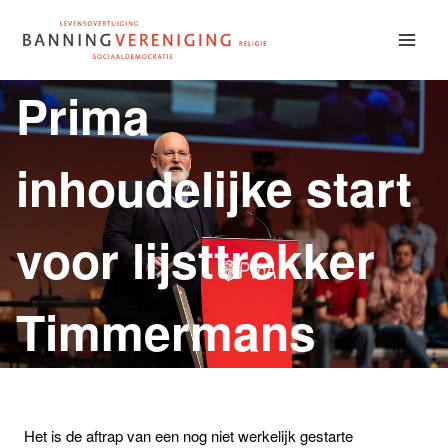
Doorgaan
naar
inhoud
Prima
inhoudelijke start
voor lijsttrekker
Timmermans
Het is de aftrap van een nog niet werkelijk gestarte