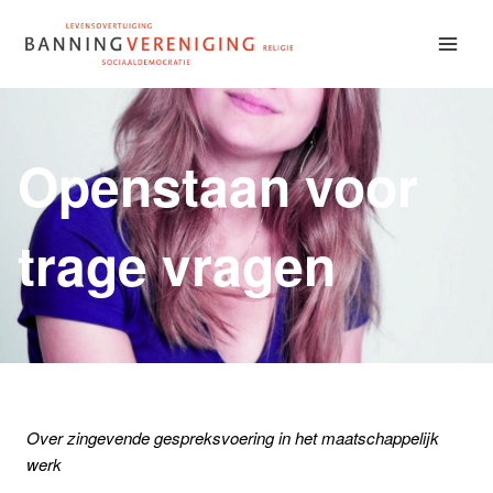
Doorgaan
naar
inhoud
Openstaan voor
trage vragen
Over zingevende gespreksvoering in het maatschappelijk
werk