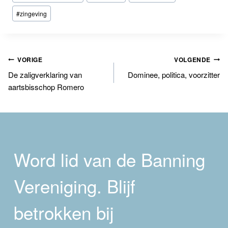
tags:
#
zingeving
Bericht
VORIGE
VOLGENDE
De zaligverklaring van
Dominee, politica, voorzitter
navigatie
aartsbisschop Romero
Word lid van de Banning
Vereniging. Blijf
betrokken bij