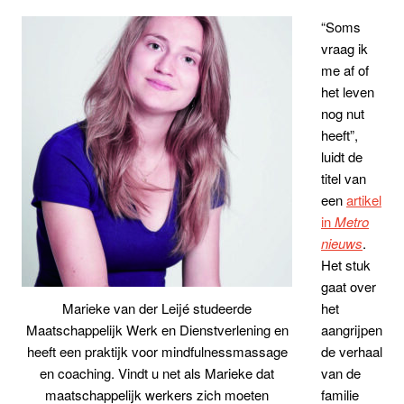
“Soms
vraag ik
me af of
het leven
nog nut
heeft”,
luidt de
titel van
een
artikel
in
Metro
nieuws
.
Het stuk
gaat over
het
Marieke van der Leijé studeerde
aangrijpen
Maatschappelijk Werk en Dienstverlening en
de verhaal
heeft een praktijk voor mindfulnessmassage
van de
en coaching. Vindt u net als Marieke dat
familie
maatschappelijk werkers zich moeten