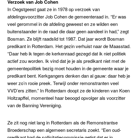
Verzoek van Job Cohen
In Oegstgeest gaat ze in 1978 op verzoek van
afdelingsvoorzitter Job Cohen de gemeenteraad in. “Er was
veel gerommel in de afdeling geweest en ze wilden een
buitenstaander in de raad die daar geen aandeel in had,” zegt
Bosman. Ze blijft raadslid tot 1987. Dat jaar wordt Bosman
predikant in Rotterdam. Het gezin verhuist naar de Maasstad.
“Daar heb ik tegen de kerkenraad gezegd dat ik niet politiek
actief zou worden. Ik vind dat je je als predikant niet met de
gemeentepolitiek bezig moet houden in de gemeente waar je
predikant bent. Kerkgangers denken dan al gauw: daar heb je
weer zo’n rooie preek. Terwijl onder remonstranten veel
VVD’ers zitten.” In Rotterdam doopt ze de kinderen van Koen
Holtzapffel, momenteel haar beoogd opvolger als voorzitter
van de Banning Vereniging.
Ze zit nog niet lang in Rotterdam als de Remonstrantse
Broederschap een algemeen secretaris zoekt. “Een oud-
predikant had de sollicitatiecommissie getipt dat er in