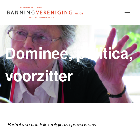
Doorgaan
naar
inhoud
Dominee, politica,
voorzitter
Portret van een links-religieuze powervrouw