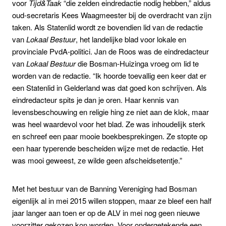
voor
Tijd&Taak
“die zelden eindredactie nodig hebben,” aldus
oud-secretaris Kees Waagmeester bij de overdracht van zijn
taken. Als Statenlid wordt ze bovendien lid van de redactie
van
Lokaal Bestuur
, het landelijke blad voor lokale en
provinciale PvdA-politici. Jan de Roos was de eindredacteur
van
Lokaal Bestuur
die Bosman-Huizinga vroeg om lid te
worden van de redactie. “Ik hoorde toevallig een keer dat er
een Statenlid in Gelderland was dat goed kon schrijven. Als
eindredacteur spits je dan je oren. Haar kennis van
levensbeschouwing en religie hing ze niet aan de klok, maar
was heel waardevol voor het blad. Ze was inhoudelijk sterk
en schreef een paar mooie boekbesprekingen. Ze stopte op
een haar typerende bescheiden wijze met de redactie. Het
was mooi geweest, ze wilde geen afscheidsetentje.”
Met het bestuur van de Banning Vereniging had Bosman
eigenlijk al in mei 2015 willen stoppen, maar ze bleef een half
jaar langer aan toen er op de ALV in mei nog geen nieuwe
voorzitter gekozen kon worden. Voor ondergetekende een