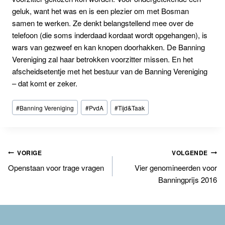
geluk, want het was en is een plezier om met Bosman
samen te werken. Ze denkt belangstellend mee over de
telefoon (die soms inderdaad kordaat wordt opgehangen), is
wars van gezweef en kan knopen doorhakken. De Banning
Vereniging zal haar betrokken voorzitter missen. En het
afscheidsetentje met het bestuur van de Banning Vereniging
– dat komt er zeker.
Bericht
#
Banning Vereniging
#
PvdA
#
Tijd&Taak
tags:
Bericht
VORIGE
VOLGENDE
Openstaan voor trage vragen
Vier genomineerden voor
navigatie
Banningprijs 2016