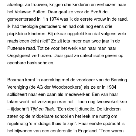
afdeling. Ze trouwen, krijgen drie kinderen en verhuizen naar
het Veluwse Putten. Daar gaat ze voor de PvdA de
gemeenteraad in. “In 1974 was ik de eerste vrouw in de raad,
ik had theologie gestudeerd en had ook nog eens drie
piepkleine kinderen. Bij elkaar opgeteld kon dat volgens vele
raadsleden écht niet!” Ze zit iets meer dan twee jaar in de
Puttense raad. Tot ze voor het werk van haar man naar
Oegstgeest verhuizen. Daar gaat ze catechisatie geven op
openbare basisscholen.
Bosman komt in aanraking met de voorloper van de Banning
Vereniging (de AG der Woodbrookers) als ze er in 1984
solliciteert naar een baan als medewerker. Een van haar
taken werd het verzorgen van het – toen nog tweewekelijkse
– tijdschrift
Tijd en Taak
. “Een deeltijdfunctie. De kinderen
zaten op de middelbare school en het leek me nuttig om
regelmatig ’s middags thuis te zijn”. Haar eerste opdracht is
het bijwonen van een conferentie in Engeland. “Toen waren