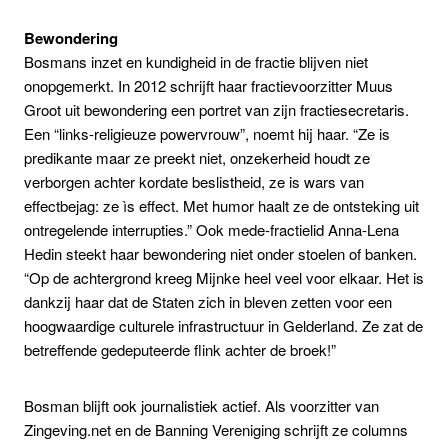
Bewondering
Bosmans inzet en kundigheid in de fractie blijven niet
onopgemerkt. In 2012 schrijft haar fractievoorzitter Muus
Groot uit bewondering een portret van zijn fractiesecretaris.
Een “links-religieuze powervrouw”, noemt hij haar. “Ze is
predikante maar ze preekt niet, onzekerheid houdt ze
verborgen achter kordate beslistheid, ze is wars van
effectbejag: ze ìs effect. Met humor haalt ze de ontsteking uit
ontregelende interrupties.” Ook mede-fractielid Anna-Lena
Hedin steekt haar bewondering niet onder stoelen of banken.
“Op de achtergrond kreeg Mijnke heel veel voor elkaar. Het is
dankzij haar dat de Staten zich in bleven zetten voor een
hoogwaardige culturele infrastructuur in Gelderland. Ze zat de
betreffende gedeputeerde flink achter de broek!”
Bosman blijft ook journalistiek actief. Als voorzitter van
Zingeving.net en de Banning Vereniging schrijft ze columns