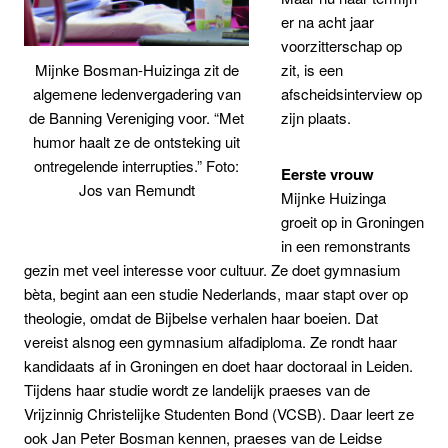
er na acht jaar
voorzitterschap op
zit, is een
Mijnke Bosman-Huizinga zit de
afscheidsinterview op
algemene ledenvergadering van
zijn plaats.
de Banning Vereniging voor. “Met
humor haalt ze de ontsteking uit
ontregelende interrupties.” Foto:
Eerste vrouw
Jos van Remundt
Mijnke Huizinga
groeit op in Groningen
in een remonstrants
gezin met veel interesse voor cultuur. Ze doet gymnasium
bèta, begint aan een studie Nederlands, maar stapt over op
theologie, omdat de Bijbelse verhalen haar boeien. Dat
vereist alsnog een gymnasium alfadiploma. Ze rondt haar
kandidaats af in Groningen en doet haar doctoraal in Leiden.
Tijdens haar studie wordt ze landelijk praeses van de
Vrijzinnig Christelijke Studenten Bond (VCSB). Daar leert ze
ook Jan Peter Bosman kennen, praeses van de Leidse