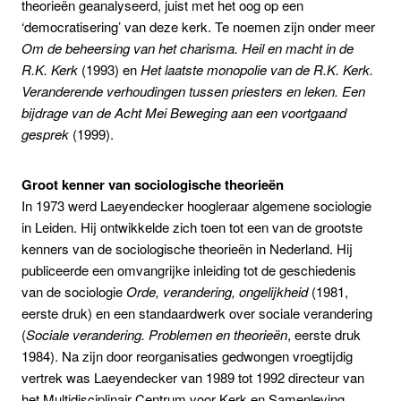
theorieën geanalyseerd, juist met het oog op een
‘democratisering’ van deze kerk. Te noemen zijn onder meer
Om de beheersing van het charisma. Heil en macht in de
R.K. Kerk
(1993) en
Het laatste monopolie van de R.K. Kerk.
Veranderende verhoudingen tussen priesters en leken. Een
bijdrage van de Acht Mei Beweging aan een voortgaand
gesprek
(1999).
Groot kenner van sociologische theorieën
In 1973 werd Laeyendecker hoogleraar algemene sociologie
in Leiden. Hij ontwikkelde zich toen tot een van de grootste
kenners van de sociologische theorieën in Nederland. Hij
publiceerde een omvangrijke inleiding tot de geschiedenis
van de sociologie
Orde, verandering, ongelijkheid
(1981,
eerste druk) en een standaardwerk over sociale verandering
(
Sociale verandering. Problemen en theorieën
, eerste druk
1984). Na zijn door reorganisaties gedwongen vroegtijdig
vertrek was Laeyendecker van 1989 tot 1992 directeur van
het Multidisciplinair Centrum voor Kerk en Samenleving