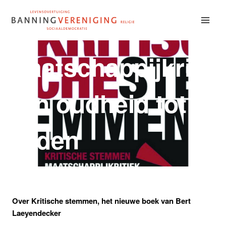
Doorgaan
naar
inhoud
Maatschappijkritie
van oudheid tot
heden
Over Kritische stemmen, het nieuwe boek van Bert
Laeyendecker