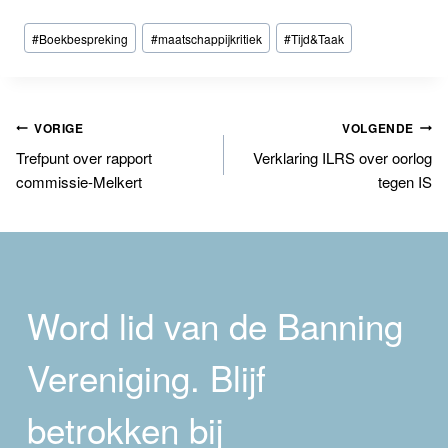
Bericht
#
Boekbespreking
#
maatschappijkritiek
#
Tijd&Taak
tags:
Bericht
VORIGE
VOLGENDE
Trefpunt over rapport
Verklaring ILRS over oorlog
navigatie
commissie-Melkert
tegen IS
Word lid van de Banning
Vereniging. Blijf
betrokken bij