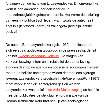
tot heden
van de hand van L. Laeyendecker.
Dit omvangrijke
werk is een aanrader voor een ieder die in
maatschappijkritiek geïnteresseerd is. Het vormt de afsluiting
van een rijk publicistisch leven, want, zoals de auteur zelf
zegt in zijn ‘Woord vooraf’, dit zal ongetwijfeld zijn laatste
boek zijn.
De auteur, Bert Laeyendecker (geb. 1930) manifesteerde
zich eerst als godsdienstsocioloog in de jaren zestig, de tijd
van het
Tweede Vaticaans Concilie
. De vragen van
kerkvernieuwing, intern en in relatie tot de samenleving,
stonden daar op de agenda en godsdienstsociologen met een
rooms-katholieke achtergrond wilden daaraan een bijdrage
leveren. Laeyendeckers proefschrift
Religie en conflict
(1967)
moet mede tegen die achtergrond gezien worden.
Laeyendecker was actief in
de Acht Mei-beweging
en heeft in
meerder publicaties de structuur en organisatie van de
Rooms-Katholieke Kerk met behulp van sociologische