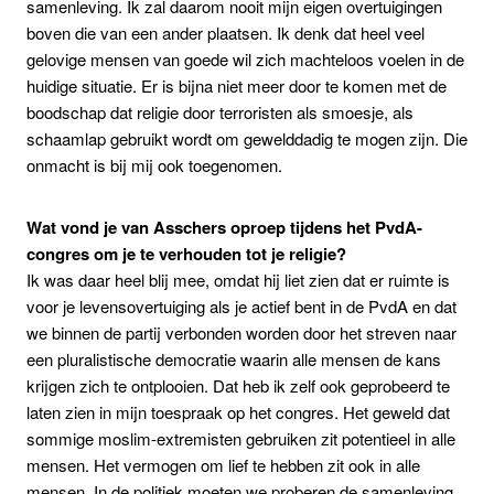
samenleving. Ik zal daarom nooit mijn eigen overtuigingen
boven die van een ander plaatsen. Ik denk dat heel veel
gelovige mensen van goede wil zich machteloos voelen in de
huidige situatie. Er is bijna niet meer door te komen met de
boodschap dat religie door terroristen als smoesje, als
schaamlap gebruikt wordt om gewelddadig te mogen zijn. Die
onmacht is bij mij ook toegenomen.
Wat vond je van Asschers oproep tijdens het PvdA-
congres om je te verhouden tot je religie?
Ik was daar heel blij mee, omdat hij liet zien dat er ruimte is
voor je levensovertuiging als je actief bent in de PvdA en dat
we binnen de partij verbonden worden door het streven naar
een pluralistische democratie waarin alle mensen de kans
krijgen zich te ontplooien. Dat heb ik zelf ook geprobeerd te
laten zien in mijn toespraak op het congres. Het geweld dat
sommige moslim-extremisten gebruiken zit potentieel in alle
mensen. Het vermogen om lief te hebben zit ook in alle
mensen. In de politiek moeten we proberen de samenleving