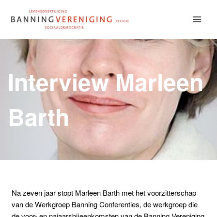
Doorgaan
naar
inhoud
Interview Marleen
Barth
Na zeven jaar stopt Marleen Barth met het voorzitterschap
van de Werkgroep Banning Conferenties, de werkgroep die
de voor- en najaarsbijeenkomsten van de Banning Vereniging