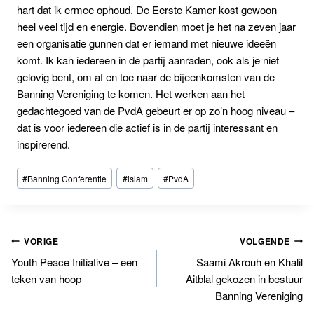
hart dat ik ermee ophoud. De Eerste Kamer kost gewoon
heel veel tijd en energie. Bovendien moet je het na zeven jaar
een organisatie gunnen dat er iemand met nieuwe ideeën
komt. Ik kan iedereen in de partij aanraden, ook als je niet
gelovig bent, om af en toe naar de bijeenkomsten van de
Banning Vereniging te komen. Het werken aan het
gedachtegoed van de PvdA gebeurt er op zo’n hoog niveau –
dat is voor iedereen die actief is in de partij interessant en
inspirerend.
Bericht
#
Banning Conferentie
#
islam
#
PvdA
tags:
Bericht
VORIGE
VOLGENDE
Youth Peace Initiative – een
Saami Akrouh en Khalil
navigatie
teken van hoop
Aitblal gekozen in bestuur
Banning Vereniging