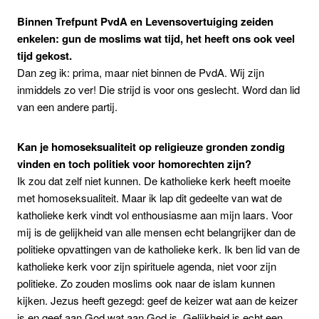
Binnen Trefpunt PvdA en Levensovertuiging zeiden
enkelen: gun de moslims wat tijd, het heeft ons ook veel
tijd gekost.
Dan zeg ik: prima, maar niet binnen de PvdA. Wij zijn
inmiddels zo ver! Die strijd is voor ons geslecht. Word dan lid
van een andere partij.
Kan je homoseksualiteit op religieuze gronden zondig
vinden en toch politiek voor homorechten zijn?
Ik zou dat zelf niet kunnen. De katholieke kerk heeft moeite
met homoseksualiteit. Maar ik lap dit gedeelte van wat de
katholieke kerk vindt vol enthousiasme aan mijn laars. Voor
mij is de gelijkheid van alle mensen echt belangrijker dan de
politieke opvattingen van de katholieke kerk. Ik ben lid van de
katholieke kerk voor zijn spirituele agenda, niet voor zijn
politieke. Zo zouden moslims ook naar de islam kunnen
kijken. Jezus heeft gezegd: geef de keizer wat aan de keizer
is en geef aan God wat aan God is. Gelijkheid is echt een