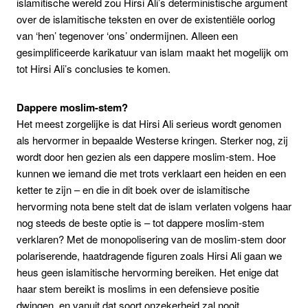
islamitische wereld zou Hirsi Ali’s deterministische argument
over de islamitische teksten en over de existentiële oorlog
van ‘hen’ tegenover ‘ons’ ondermijnen. Alleen een
gesimplificeerde karikatuur van islam maakt het mogelijk om
tot Hirsi Ali’s conclusies te komen.
Dappere moslim-stem?
Het meest zorgelijke is dat Hirsi Ali serieus wordt genomen
als hervormer in bepaalde Westerse kringen. Sterker nog, zij
wordt door hen gezien als een dappere moslim-stem. Hoe
kunnen we iemand die met trots verklaart een heiden en een
ketter te zijn – en die in dit boek over de islamitische
hervorming nota bene stelt dat de islam verlaten volgens haar
nog steeds de beste optie is – tot dappere moslim-stem
verklaren? Met de monopolisering van de moslim-stem door
polariserende, haatdragende figuren zoals Hirsi Ali gaan we
heus geen islamitische hervorming bereiken. Het enige dat
haar stem bereikt is moslims in een defensieve positie
dwingen, en vanuit dat soort onzekerheid zal nooit