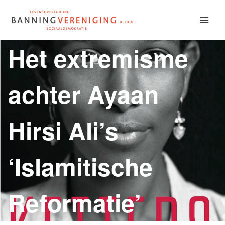
Doorgaan
naar
inhoud
Het extremisme
achter Ayaan
Hirsi Ali’s
‘Islamitische
Reformatie’