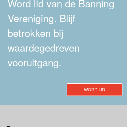
Word lid van de Banning
Vereniging. Blijf
betrokken bij
waardegedreven
vooruitgang.
WORD LID