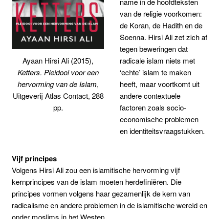
name in de hoofdteksten
van de religie voorkomen:
de Koran, de Hadith en de
Soenna. Hirsi Ali zet zich af
tegen beweringen dat
radicale islam niets met
Ayaan Hirsi Ali (2015),
‘echte’ islam te maken
Ketters. Pleidooi voor een
heeft, maar voortkomt uit
hervorming van de Islam
,
andere contextuele
Uitgeverij Atlas Contact, 288
factoren zoals socio-
pp.
economische problemen
en identiteitsvraagstukken.
Vijf principes
Volgens Hirsi Ali zou een islamitische hervorming vijf
kernprincipes van de islam moeten herdefiniëren. Die
principes vormen volgens haar gezamenlijk de kern van
radicalisme en andere problemen in de islamitische wereld en
onder moslims in het Westen.