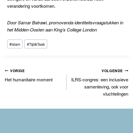
verandering voortkomen.
Door Samar Batrawi, promovenda identiteitsvraagstukken in
het Midden-Oosten aan King’s College London
Bericht
#
islam
#
Tijd&Taak
tags:
Bericht
VORIGE
VOLGENDE
Het humanitaire moment
ILRS-congres: een inclusieve
navigatie
samenleving, ook voor
vluchtelingen