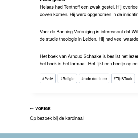
Helaas had Tenthoff een zwak gestel. Hij overlee
boven komen. Hij werd opgenomen in de inrichting
Voor de Banning Vereniging is interessant dat Wi
de studie theologie in Leiden. Hij had veel waarde
Het boek van Arnoud Schaake is beslist het lezen
het boek is het formaat. Het lijkt een beetje op 
Bericht
#
PvdA
#
Religie
#
rode dominee
#
Tijd&Taak
tags:
Bericht
VORIGE
Op bezoek bij de kardinaal
navigatie