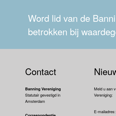
Word lid van de Bannin
betrokken bij waardeg
Contact
Nieuw
Banning Vereniging
Meld u aan v
Statutair gevestigd in
Vereniging:
Amsterdam
E-mailadres
Correspondentie