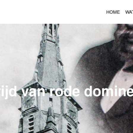
HOME
WA
ijd van rode domine