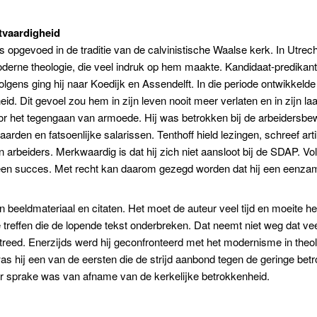
tvaardigheid
opgevoed in de traditie van de calvinistische Waalse kerk. In Utrec
oderne theologie, die veel indruk op hem maakte. Kandidaat-predikant
lgens ging hij naar Koedijk en Assendelft. In die periode ontwikkelde
eid. Dit gevoel zou hem in zijn leven nooit meer verlaten en in zijn la
r het tegengaan van armoede. Hij was betrokken bij de arbeidersbew
arden en fatsoenlijke salarissen. Tenthoff hield lezingen, schreef art
an arbeiders. Merkwaardig is dat hij zich niet aansloot bij de SDAP.
en succes. Met recht kan daarom gezegd worden dat hij een eenzame
n beeldmateriaal en citaten. Het moet de auteur veel tijd en moeite he
e treffen die de lopende tekst onderbreken. Dat neemt niet weg dat vee
streed. Enerzijds werd hij geconfronteerd met het modernisme in theol
s hij een van de eersten die de strijd aanbond tegen de geringe bet
 er sprake was van afname van de kerkelijke betrokkenheid.