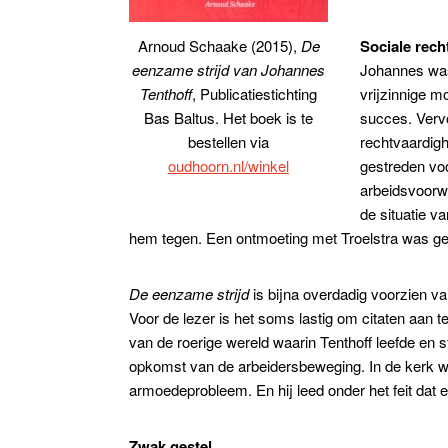
Sociale rech
Arnoud Schaake (2015),
De
Johannes was 
eenzame strijd van Johannes
vrijzinnige m
Tenthoff
, Publicatiestichting
succes. Vervo
Bas Baltus. Het boek is te
rechtvaardigh
bestellen via
gestreden voo
oudhoorn.nl/winkel
arbeidsvoorwa
de situatie v
hem tegen. Een ontmoeting met Troelstra was ge
De eenzame strijd
is bijna overdadig voorzien va
Voor de lezer is het soms lastig om citaten aan t
van de roerige wereld waarin Tenthoff leefde en 
opkomst van de arbeidersbeweging. In de kerk wa
armoedeprobleem. En hij leed onder het feit dat
Zwak gestel