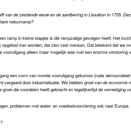
lft van de zestiende eeuw en de aardbeving in Lissabon in 1755. D
ijkbare natuurramp?
een ramp in kleine stapjes is die rampzalige gevolgen heeft. Het inzic
 opgelost kan worden, dat zien veel mensen. Dat betekent dat we mo
he vooruitgang alleen maar mogelijk was met een enorme verstoring va
rtuitgang een vorm van morele vooruitgang gekomen zoals democratie
d vergaard door industrialisatie. We hebben groei van de economie n
roei die voordelen heeft gebracht en tegelijkertijd de vernietiging v
gen, problemen met water- en voedselvoorziening ook naar Europa. D
e?