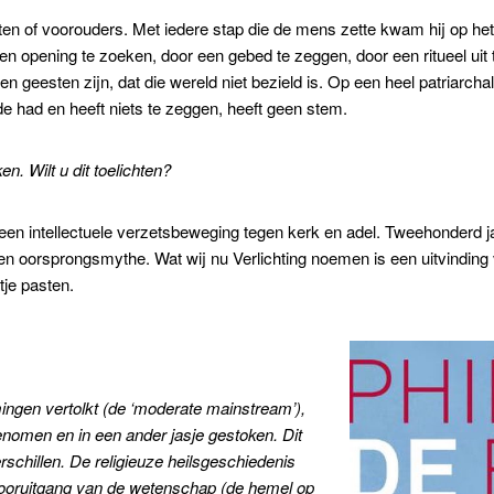
ten of voorouders. Met iedere stap die de mens zette kwam hij op h
n opening te zoeken, door een gebed te zeggen, door een ritueel uit
n geesten zijn, dat die wereld niet bezield is. Op een heel patriarc
e had en heeft niets te zeggen, heeft geen stem.
en. Wilt u dit toelichten?
een intellectuele verzetsbeweging tegen kerk en adel. Tweehonderd jaa
oorsprongsmythe. Wat wij nu Verlichting noemen is een uitvinding va
tje pasten.
mingen vertolkt (de ‘moderate mainstream’),
enomen en in een ander jasje gestoken. Dit
erschillen. De religieuze heilsgeschiedenis
 vooruitgang van de wetenschap (de hemel op