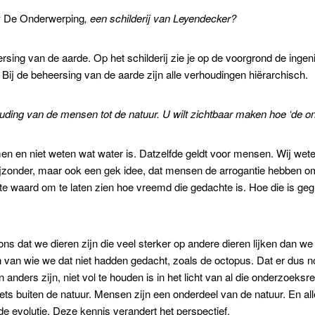
k
De Onderwerping
, een schilderij van Leyendecker?
ing van de aarde. Op het schilderij zie je op de voorgrond de ingenie
ij de beheersing van de aarde zijn alle verhoudingen hiërarchisch.
uding van de mensen tot de natuur. U wilt zichtbaar maken hoe ‘de 
n en niet weten wat water is. Datzelfde geldt voor mensen. Wij weten
 bijzonder, maar ook een gek idee, dat mensen de arrogantie hebben om
eite waard om te laten zien hoe vreemd die gedachte is. Hoe die is g
s dat we dieren zijn die veel sterker op andere dieren lijken dan we o
an wie we dat niet hadden gedacht, zoals de octopus. Dat er dus nog
anders zijn, niet vol te houden is in het licht van al die onderzoeksre
s niets buiten de natuur. Mensen zijn een onderdeel van de natuur. En 
 de evolutie. Deze kennis verandert het perspectief.