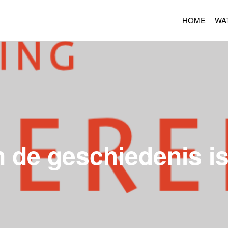
HOME
WA
n de geschiedenis is