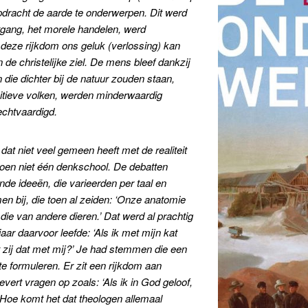
pdracht de aarde te onderwerpen. Dit werd
tgang, het morele handelen, werd
 deze rijkdom ons geluk (verlossing) kan
 de christelijke ziel. De mens bleef dankzij
die dichter bij de natuur zouden staan,
tieve volken, werden minderwaardig
chtvaardigd.
dat niet veel gemeen heeft met de realiteit
oen niet één denkschool. De debatten
nde ideeën, die varieerden per taal en
en bij, die toen al zeiden: ‘Onze anatomie
 die van andere dieren.’ Dat werd al prachtig
ar daarvoor leefde: ‘Als ik met mijn kat
oet zij dat met mij?’ Je had stemmen die een
te formuleren. Er zit een rijkdom aan
evert vragen op zoals: ‘Als ik in God geloof,
? Hoe komt het dat theologen allemaal