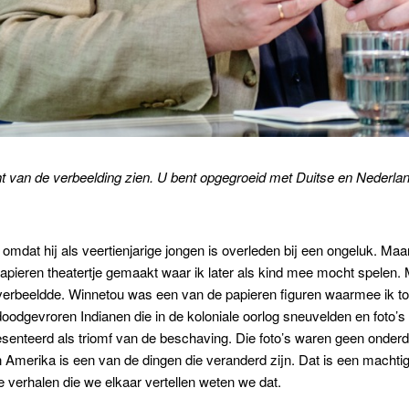
ht van de verbeelding zien. U bent opgegroeid met Duitse en Nederlan
omdat hij als veertienjarige jongen is overleden bij een ongeluk. Maa
 papieren theatertje gemaakt waar ik later als kind mee mocht spele
verbeeldde. Winnetou was een van de papieren figuren waarmee ik to
n doodgevroren Indianen die in de koloniale oorlog sneuvelden en foto
senteerd als triomf van de beschaving. Die foto’s waren geen onderd
 Amerika is een van de dingen die veranderd zijn. Dat is een machtig 
de verhalen die we elkaar vertellen weten we dat.