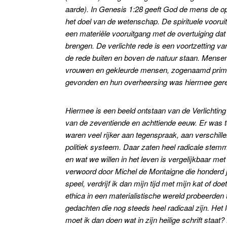
aarde). In Genesis 1:28 geeft God de mens de o
het doel van de wetenschap. De spirituele voorui
een materiële vooruitgang met de overtuiging dat
brengen. De verlichte rede is een voortzetting van
de rede buiten en boven de natuur staan. Mensen 
vrouwen en gekleurde mensen, zogenaamd primi
gevonden en hun overheersing was hiermee gere
Hiermee is een beeld ontstaan van de Verlichting 
van de zeventiende en achttiende eeuw. Er was t
waren veel rijker aan tegenspraak, aan verschille
politiek systeem. Daar zaten heel radicale stemm
en wat we willen in het leven is vergelijkbaar met
verwoord door Michel de Montaigne die honderd ja
speel, verdrijf ik dan mijn tijd met mijn kat of d
ethica in een materialistische wereld probeerden 
gedachten die nog steeds heel radicaal zijn. Het l
moet ik dan doen wat in zijn heilige schrift staat