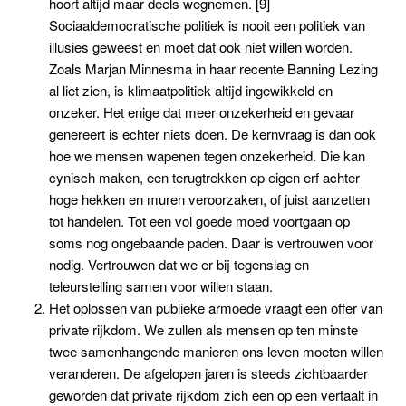
hoort altijd maar deels wegnemen. [9]
Sociaaldemocratische politiek is nooit een politiek van
illusies geweest en moet dat ook niet willen worden.
Zoals Marjan Minnesma in haar recente Banning Lezing
al liet zien, is klimaatpolitiek altijd ingewikkeld en
onzeker. Het enige dat meer onzekerheid en gevaar
genereert is echter niets doen. De kernvraag is dan ook
hoe we mensen wapenen tegen onzekerheid. Die kan
cynisch maken, een terugtrekken op eigen erf achter
hoge hekken en muren veroorzaken, of juist aanzetten
tot handelen. Tot een vol goede moed voortgaan op
soms nog ongebaande paden. Daar is vertrouwen voor
nodig. Vertrouwen dat we er bij tegenslag en
teleurstelling samen voor willen staan.
Het oplossen van publieke armoede vraagt een offer van
private rijkdom. We zullen als mensen op ten minste
twee samenhangende manieren ons leven moeten willen
veranderen. De afgelopen jaren is steeds zichtbaarder
geworden dat private rijkdom zich een op een vertaalt in