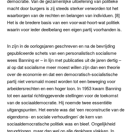
democratie. Van de gezamenlijke uitoefening van politieke
macht door burgers is zij steeds sterker verworden tot het
waarborgen van de rechten en belangen van individuen. [8]
Het is de bredere basis van een voor-wat-hoort-wat politiek
waarin voor ieder deelbelang een eigen partij voorhanden is.
In zijn in de oorlogsjaren geschreven en na de bevrijding
gepubliceerde schets van een personalistisch socialisme
wees Banning er – in lijn met publicaties uit de jaren dertig –
al op dat socialisme meer moest willen zijn dan een theorie
over de economie en dat een democratisch-socialistische
partij niet versmald moest worden tot een beweging voor
arbeidersrechten en een hoger loon. In 1953 kwam Banning
tot een aantal richtinggevende stellingen voor de toekomst
van de sociaaldemocratie. Hij noemde twee essentiële
uitgangspunten. Het eerste was dat ‘een reconstructie van de
eigendoms- en sociale verhoudingen’ de kern van
sociaaldemocratische politiek was en bleef. Ongelijkheid
terugdringen, maar dan wel op alle denkbare vlakken. In