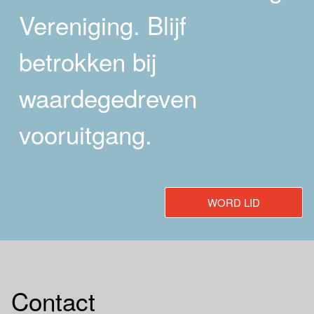
Vereniging. Blijf
betrokken bij
waardegedreven
vooruitgang.
WORD LID
Contact