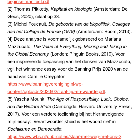
beginselmanifest.pdf
.
[2] Thomas Pikketty,
Kapitaal en ideologie
(Amsterdam: De
Geus, 2020), citaat op 33.
[3] Michel Foucault,
De geboorte van de biopolitiek. Colleges
aan het College de France (1979)
(Amsterdam: Boom, 2013).
[4] Deze analyse is voornamelijk gebaseerd op Mariana
Mazzucato,
The Value of Everything.
Making and Taking in
the Global Economy
(Londen: Pinguin Books, 2019). Voor
een inspirerende toepassing van het denken van Mazzucato,
vgl. het winnende essay voor de Banning Prijs 2020 van de
hand van Camille Creyghton:
https://www.banningvereniging.nl/wp-
content/uploads/2020/02/Taal-tijd-en-waarde.pdf
.
[5] Yascha Mounk,
The Age of Responsibility. Luck, Choice,
and the Welfare State
(Cambrigde: Harvard University Press,
2017). Voor een verdere toelichting bij het hiernavolgende
mijn essay: ‘Verantwoordelijkheid is het woord niet’ in
Socialisme en Democratie
:
https://www.wbs.nl/publicaties/klaar-met-weg-met-ons-2
.