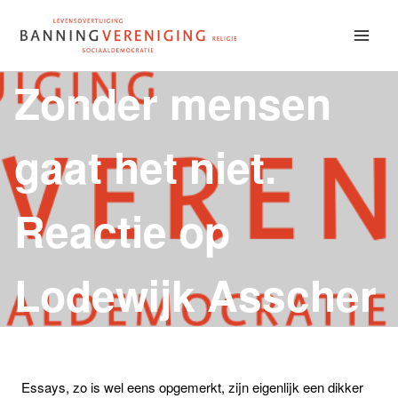
Doorgaan
naar
inhoud
Zonder mensen
gaat het niet.
Reactie op
Lodewijk Asscher
Essays, zo is wel eens opgemerkt, zijn eigenlijk een dikker