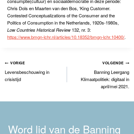
consumptie(cultuur) en sociaaldemocratie in deze periode:
Chris Dols en Maarten van den Bos, ‘King Customer.
Contested Conceptualizations of the Consumer and the
Politics of Consumption in the Netherlands, 1920s-1980s,
Low Countries Historical Review
132, nr. 3:
https://www.bmgn-lchr.nl/articles/10.18352/bmgn-lchr.10400/
.
Bericht
VORIGE
VOLGENDE
Levensbeschouwing in
Banning Leergang
navigatie
crisistijd
Klimaatpolitiek: digitaal in
april/mei 2021.
Word lid van de Banning