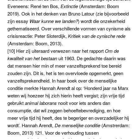
Eveneens: René ten Bos,
Extinctie
(Amsterdam: Boom
2019). Ook in het denken van Bruno Latour (zie bijvoorbeeld
zijn essay
Waar kunne we landen?
) wordt die onzekerheid
gethematiseerd. Over verschillende vormen van cynisme als
crisisreactie: Peter Sloterdijk,
Kritiek van de cynische rede
(Amsterdam: Boom, 2013).
[10] Hier zij uiteraard verwezen naar het rapport
Om de
kwaliteit van het bestaan
uit 1963. De gedachte daarin was
dat mensen hier min of meer vanzelfsprekend toe bereid
zouden zijn. Dit is, het is ten overvloede opgemerkt, geen
vanzelfsprekendheid. In haar boek over de menselijke
conditie merkte Hannah Arendt al op: ‘Honderd jaar na Marx
weten wij hoezeer hij zich hierin heeft vergist; zijn vrije tijd
gebruikt
animal laborans
nooit voor iets anders dan
consumptie, dat wil zeggen behoeftebevrediging, en hoe
meer vrije tijd hij heeft, des te begeriger en overzadelijker hij
wordt’. Hannah Arendt,
De menselijke conditie
(Amstrerdam:
Boom, 2013) 121. Voor de verhouding tussen