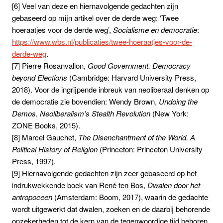
[6] Veel van deze en hiernavolgende gedachten zijn
gebaseerd op mijn artikel over de derde weg: ‘Twee
hoeraatjes voor de derde weg’,
Socialisme en democratie
:
https://www.wbs.nl/publicaties/twee-hoeraatjes-voor-de-
derde-weg
.
[7] Pierre Rosanvallon,
Good Government. Democracy
beyond Elections
(Cambridge: Harvard University Press,
2018). Voor de ingrijpende inbreuk van neoliberaal denken op
de democratie zie bovendien: Wendy Brown,
Undoing the
Demos.
Neoliberalism’s Stealth Revolution
(New York:
ZONE Books, 2015).
[8] Marcel Gauchet,
The Disenchantment of the World. A
Political History of Religion
(Princeton: Princeton University
Press, 1997).
[9] Hiernavolgende gedachten zijn zeer gebaseerd op het
indrukwekkende boek van René ten Bos,
Dwalen door het
antropoceen
(Amsterdam: Boom, 2017), waarin de gedachte
wordt uitgewerkt dat dwalen, zoeken en de daarbij behorende
onzekerheden tot de kern van de tegenwoordige tijd behoren.