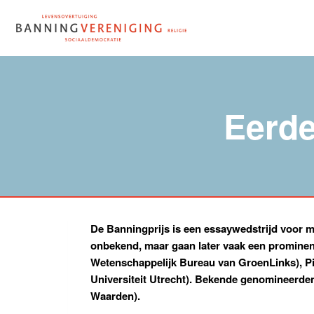
Doorgaan
naar
inhoud
Eerde
De Banningprijs is een essaywedstrijd voor m
onbekend, maar gaan later vaak een prominente
Wetenschappelijk Bureau van GroenLinks), P
Universiteit Utrecht). Bekende genomineerden 
Waarden).