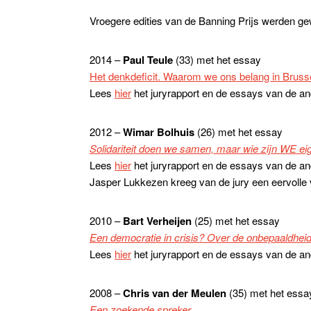
Vroegere edities van de Banning Prijs werden g
2014 –
Paul Teule
(33) met het essay
Het denkdeficit. Waarom we ons belang in Brusse
Lees
hier
het juryrapport en de essays van de an
2012 –
Wimar Bolhuis
(26) met het essay
Solidariteit doen we samen, maar wie zijn WE eig
Lees
hier
het juryrapport en de essays van de an
Jasper Lukkezen kreeg van de jury een eervolle 
2010 –
Bart Verheijen
(25) met het essay
Een democratie in crisis? Over de onbepaaldhei
Lees
hier
het juryrapport en de essays van de a
2008 –
Chris van der Meulen
(35) met het essa
Een zoekende spreker