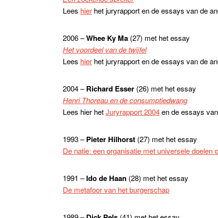
Lees
hier
het juryrapport en de essays van de a
2006 –
Whee Ky Ma
(27) met het essay
Het voordeel van de twijfel
Lees
hier
het juryrapport en de essays van de an
2004 –
Richard Esser
(26) met het essay
Henri Thoreau en de consumptiedwang
Lees hier het
Juryrapport 2004
en de essays van
1993 –
Pieter Hilhorst
(27) met het essay
De natie: een organisatie met universele doelen 
1991 –
Ido de Haan
(28) met het essay
De metafoor van het burgerschap
1989 –
Dick Pels
(41) met het essay