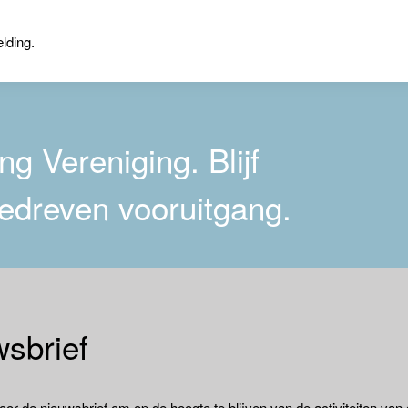
lding.
g Vereniging. Blijf
edreven vooruitgang.
sbrief
oor de nieuwsbrief om op de hoogte te blijven van de activiteiten van