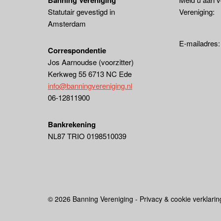
Banning Vereniging
Statutair gevestigd in
Vereniging:
Amsterdam
E-mailadres
Correspondentie
Jos Aarnoudse (voorzitter)
Kerkweg 55 6713 NC Ede
info@banningvereniging.nl
06-12811900
Bankrekening
NL87 TRIO 0198510039
© 2026 Banning Vereniging - Privacy & cookie verklarin