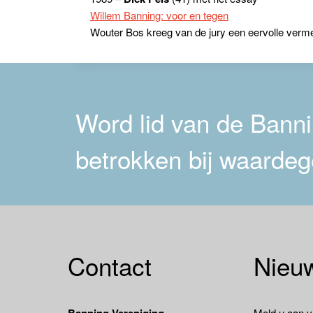
Willem Banning: voor en tegen
Wouter Bos kreeg van de jury een eervolle verme
Word lid van de Bannin
betrokken bij waardeg
Contact
Nieuw
Meld u aan v