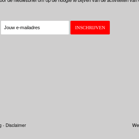
:
Web
g - Disclaimer