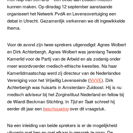
kunnen maken. Op dinsdag 12 september aanstaande
organiseert het Netwerk PvdA en Levensovertuiging een
debat in Utrecht. Gezamenlijk verkennen we dit ingewikkelde
thema.
Voor de avond zijn twee sprekers uitgenodigd: Agnes Wolbert
en Dirk Achterbergh. Agnes Wolbert was jarenlang Tweede
Kamerlid voor de Partij van de Arbeid en als zodanig onder
meer woordvoerder medisch-ethische kwesties. Na haar
Kamerlidmaatschap werd zij directeur van de Nederlandse
Vereniging voor het Vrijwillig Levenseinde (
NVVE
). Dirk
Achterbergh was huisarts in Amsterdam-Zuidoost. Hij is nu
medisch adviseur bij het Zorginstituut Nederland en fellow bij
de Wiardi Beckman Stichting. In
Tijd en Taak
schreef hij
eerder dit jaar een
beschouwing
over dit vraagstuk.
Na een inleiding van beide sprekers is er de mogelijkheid
uitvoerig met hen en met elkaar in gesprek te gaan. De