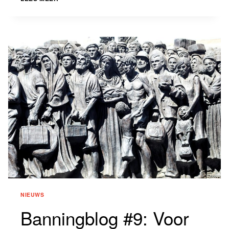
#10:
‘WE
SNAKKEN
NAAR
HET
OPEN
EN
DIEPE
GESPREK.’
NIEUWS
Banningblog #9: Voor