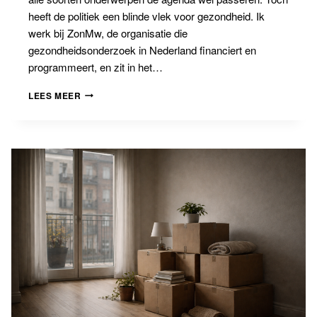
heeft de politiek een blinde vlek voor gezondheid. Ik
werk bij ZonMw, de organisatie die
gezondheidsonderzoek in Nederland financiert en
programmeert, en zit in het…
BANNINGBLOG
LEES MEER
#22:
DE
POLITIEK
WEET
NIET
WAT
ZE
NIET
WEET