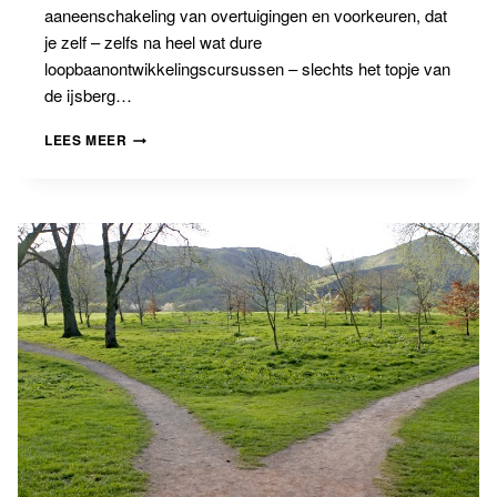
aaneenschakeling van overtuigingen en voorkeuren, dat
je zelf – zelfs na heel wat dure
loopbaanontwikkelingscursussen – slechts het topje van
de ijsberg…
BANNING
LEES MEER
BLOG
#5
WIE
ZIJN
‘WIJ’?