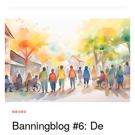
#7:
RELEVANTER
DAN
OOIT?
NIEUWS
Banningblog #6: De