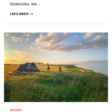
GroenLinks, wel…
BANNINGBLOG
LEES MEER
#13
PRIMA
VERHAAL,
NU
DE
BEUK
ER
IN!
NIEUWS