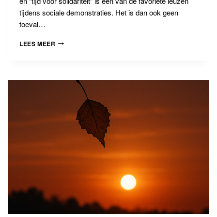
en “tijd voor solidariteit” is een van de favoriete leuzen
tijdens sociale demonstraties. Het is dan ook geen
toeval…
BANNINGBLOG
LEES MEER
#16:
“SOLIDARITEIT”
MOET
GEEN
INRICHTINGSVERKEER
ZIJN