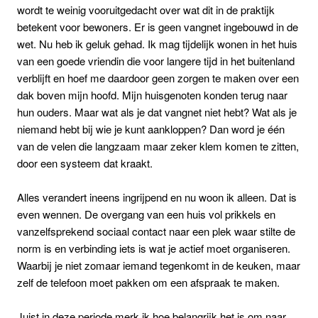
wordt te weinig vooruitgedacht over wat dit in de praktijk
betekent voor bewoners. Er is geen vangnet ingebouwd in de
wet. Nu heb ik geluk gehad. Ik mag tijdelijk wonen in het huis
van een goede vriendin die voor langere tijd in het buitenland
verblijft en hoef me daardoor geen zorgen te maken over een
dak boven mijn hoofd. Mijn huisgenoten konden terug naar
hun ouders. Maar wat als je dat vangnet niet hebt? Wat als je
niemand hebt bij wie je kunt aankloppen? Dan word je één
van de velen die langzaam maar zeker klem komen te zitten,
door een systeem dat kraakt.
Alles verandert ineens ingrijpend en nu woon ik alleen. Dat is
even wennen. De overgang van een huis vol prikkels en
vanzelfsprekend sociaal contact naar een plek waar stilte de
norm is en verbinding iets is wat je actief moet organiseren.
Waarbij je niet zomaar iemand tegenkomt in de keuken, maar
zelf de telefoon moet pakken om een afspraak te maken.
Juist in deze periode merk ik hoe belangrijk het is om naar