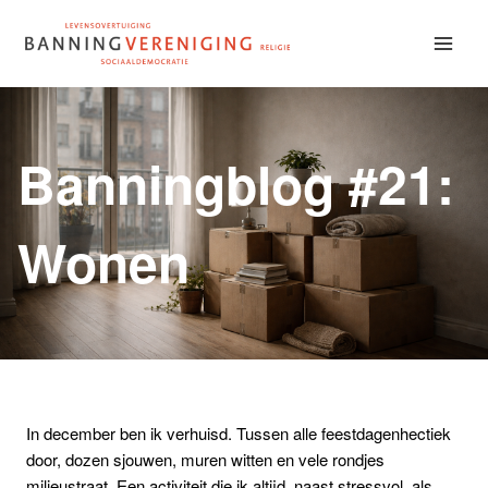
Doorgaan
naar
inhoud
Banningblog #21:
Wonen
In december ben ik verhuisd. Tussen alle feestdagenhectiek
door, dozen sjouwen, muren witten en vele rondjes
milieustraat. Een activiteit die ik altijd, naast stressvol, als