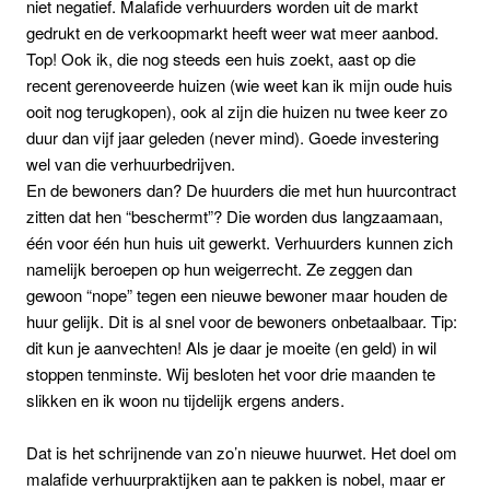
niet negatief. Malafide verhuurders worden uit de markt
gedrukt en de verkoopmarkt heeft weer wat meer aanbod.
Top! Ook ik, die nog steeds een huis zoekt, aast op die
recent gerenoveerde huizen (wie weet kan ik mijn oude huis
ooit nog terugkopen), ook al zijn die huizen nu twee keer zo
duur dan vijf jaar geleden (never mind). Goede investering
wel van die verhuurbedrijven.
En de bewoners dan? De huurders die met hun huurcontract
zitten dat hen “beschermt”? Die worden dus langzaamaan,
één voor één hun huis uit gewerkt. Verhuurders kunnen zich
namelijk beroepen op hun weigerrecht. Ze zeggen dan
gewoon “nope” tegen een nieuwe bewoner maar houden de
huur gelijk. Dit is al snel voor de bewoners onbetaalbaar. Tip:
dit kun je aanvechten! Als je daar je moeite (en geld) in wil
stoppen tenminste. Wij besloten het voor drie maanden te
slikken en ik woon nu tijdelijk ergens anders.
Dat is het schrijnende van zo’n nieuwe huurwet. Het doel om
malafide verhuurpraktijken aan te pakken is nobel, maar er