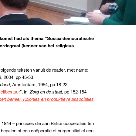
nkomst had als thema “Sociaaldemocratische
rdegraaf (kenner van het religieus
 volgende teksten vanuit de reader, met name:
8, 2004, pp 45-53
rland
, Amsterdam, 1954, pp 18-22
elfbestuur
”, in:
Zorg en de staat
, pp 152-154
igen beheer. Kolonies en produktieve associaties
t 1844 – principes die aan Britse coöperaties ten
palen of een coöperatie of burgerinitiatief een