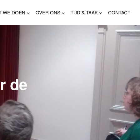
T WE DOEN
OVER ONS
TIJD & TAAK
CONTACT
r de