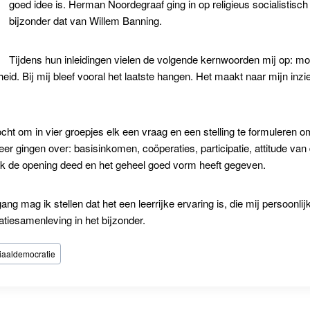
goed idee is. Herman Noordegraaf ging in op religieus socialistisch
bijzonder dat van Willem Banning.
Tijdens hun inleidingen vielen de volgende kernwoorden mij op: moral
eid. Bij mij bleef vooral het laatste hangen. Het maakt naar mijn inzi
om in vier groepjes elk een vraag en een stelling te formuleren om
meer gingen over: basisinkomen, coöperaties, participatie, attitude 
ok de opening deed en het geheel goed vorm heeft gegeven.
mag ik stellen dat het een leerrijke ervaring is, die mij persoonlij
atiesamenleving in het bijzonder.
iaaldemocratie