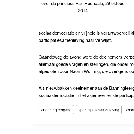
over de principes van Rochdale, 29 oktober
2014.
sociaaldemocratie en vrijheid is verantwoordelijkh
participatiesamenleving naar verwijst.
Gaandeweg de avond werd de deelnemers verzocht 
allemaal goede vragen en stellingen, die onder 
afgesloten door Naomi Woltring, die overigens o
Als nieuwbakken deelnemer aan de Banningleergang 
sociaaldemocratie in het algemeen en de particip
Bericht
#
Banningleergang
#
participatiesamenleving
#
soc
tags: