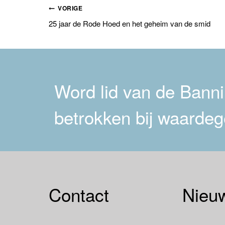
Bericht
VORIGE
25 jaar de Rode Hoed en het geheim van de smid
navigatie
Word lid van de Bannin
betrokken bij waardeg
Contact
Nieuw