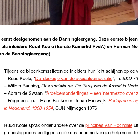
t eerst deelgenomen aan de Banningleergang. Deze eerste bijee
 als inleiders Ruud Koole (Eerste Kamerlid PvdA) en Herman Noo
van de Banningleergang).
Tijdens de bijeenkomst lieten de inleiders hun licht schijnen op de
– Ruud Koole, “
De ideologie van de sociaaldemocratie
”, in:
S&D
7/
– Willem Banning,
Ons socialisme. De Partij van de Arbeid in Nede
– Abram de Swaan, “
Arbeidersonderlinges – een intermezzo over z
– Fragmenten uit: Frans Becker en Johan Frieswijk,
Bedrijven in e
in Nederland, 1908-1954
, SUN Nijmegen 1976
Ruud Koole sprak onder andere over de
principes van Rochdale
ui
grondslag moesten liggen en die ons anno nu kunnen helpen om te be