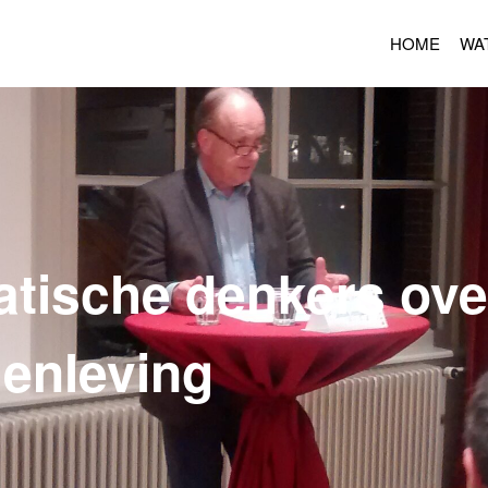
HOME
WA
tische denkers ove
menleving