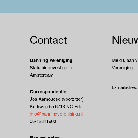
Contact
Nieuw
Banning Vereniging
Meld u aan v
Statutair gevestigd in
Vereniging:
Amsterdam
E-mailadres
Correspondentie
Jos Aarnoudse (voorzitter)
Kerkweg 55 6713 NC Ede
info@banningvereniging.nl
06-12811900
Bankrekening