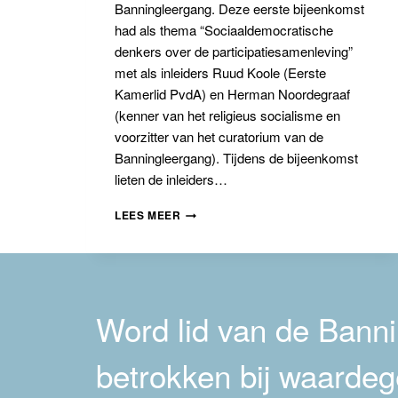
Banningleergang. Deze eerste bijeenkomst
had als thema “Sociaaldemocratische
denkers over de participatiesamenleving”
met als inleiders Ruud Koole (Eerste
Kamerlid PvdA) en Herman Noordegraaf
(kenner van het religieus socialisme en
voorzitter van het curatorium van de
Banningleergang). Tijdens de bijeenkomst
lieten de inleiders…
SOCIAALDEMOCRATISCHE
LEES MEER
DENKERS
OVER
DE
PARTICIPATIESAMENLEVING
Word lid van de Bannin
betrokken bij waardeg