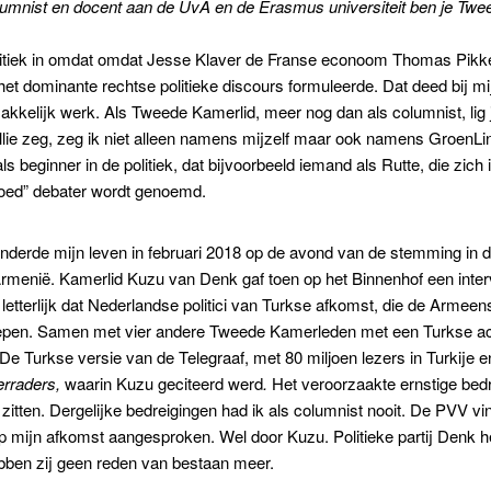
mnist en docent aan de UvA en de Erasmus universiteit ben je Tw
olitiek in omdat omdat Jesse Klaver de Franse econoom Thomas Pikk
et dominante rechtse politieke discours formuleerde. Dat deed bij m
akkelijk werk. Als Tweede Kamerlid, meer nog dan als columnist, lig
jullie zeg, zeg ik niet alleen namens mijzelf maar ook namens Groen
als beginner in de politiek, dat bijvoorbeeld iemand als Rutte, die zich
“goed” debater wordt genoemd.
anderde mijn leven in februari 2018 op de avond van de stemming in
Armenië. Kamerlid Kuzu van Denk gaf toen op het Binnenhof een int
n letterlijk dat Nederlandse politici van Turkse afkomst, die de Arme
pen. Samen met vier andere Tweede Kamerleden met een Turkse ac
. De Turkse versie van de Telegraaf, met 80 miljoen lezers in Turkije
rraders,
waarin Kuzu geciteerd werd
.
Het veroorzaakte ernstige be
 zitten. Dergelijke bedreigingen had ik als columnist nooit. De PVV vin
p mijn afkomst aangesproken. Wel door Kuzu. Politieke partij Denk hee
bben zij geen reden van bestaan meer.