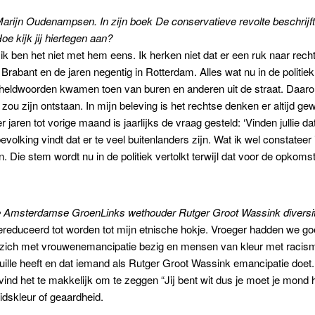
Marijn Oudenampsen. In zijn boek
De conservatieve revolte beschrijft
oe kijk jij hiertegen aan?
en het niet met hem eens. Ik herken niet dat er een ruk naar rechts
 in Brabant en de jaren negentig in Rotterdam. Alles wat nu in de polit
heldwoorden kwamen toen van buren en anderen uit de straat. Daarom 
 zou zijn ontstaan. In mijn beleving is het rechtse denken er altijd g
 jaren tot vorige maand is jaarlijks de vraag gesteld: ‘Vinden jullie da
volking vindt dat er te veel buitenlanders zijn. Wat ik wel constateer
. Die stem wordt nu in de politiek vertolkt terwijl dat voor de opkom
 de Amsterdamse GroenLinks wethouder Rutger Groot Wassink diversite
gereduceerd tot worden tot mijn etnische hokje. Vroeger hadden we goe
n zich met vrouwenemancipatie bezig en mensen van kleur met racism
euille heeft en dat iemand als Rutger Groot Wassink emancipatie doet.
 vind het te makkelijk om te zeggen “Jij bent wit dus je moet je mon
idskleur of geaardheid.