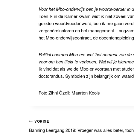
Voor het Mbo-onderwijs ben je woordvoerder in
Toen ik in de Kamer kwam wist ik niet zoveel va
geleden woordvoeder werd, ben ik me gaan verdi
zorgcoördinatoren en het management. Langzamer
het Mbo-onderwijscontract, de docentenopleiding
Politici noemen Mbo-ers wel ‘het cement van de s
voor om hen titels te verlenen. Wat wil je hier
Ik vind dat als we de Mbo-er voortaan met student 
doctorandus. Symbolen zijn belangrijk om waarder
Foto Zihni Özdil: Maarten Kools
Bericht
VORIGE
Banning Leergang 2019: Vroeger was alles beter, toc