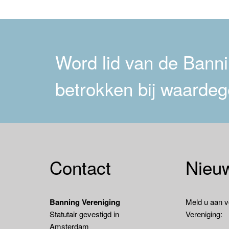
navigatie
Word lid van de Bannin
betrokken bij waardeg
Contact
Nieuw
Banning Vereniging
Meld u aan v
Statutair gevestigd in
Vereniging:
Amsterdam