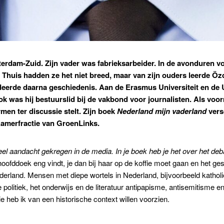
tterdam-Zuid. Zijn vader was fabrieksarbeider. In de avonduren v
 Thuis hadden ze het niet breed, maar van zijn ouders leerde
Öz
deerde daarna geschiedenis. Aan de Erasmus Universiteit en de 
 was hij bestuurslid bij de vakbond voor journalisten.
Als voor
men ter discussie stelt. Zijn boek
Nederland mijn vaderland
vers
Kamerfractie van GroenLinks.
el aandacht gekregen in de media. In je boek heb je het over het deba
ofddoek eng vindt, je dan bij haar op de koffie moet gaan en het ge
rland. Mensen met diepe wortels in Nederland, bijvoorbeeld katholie
politiek, het onderwijs en de literatuur antipapisme, antisemitisme e
ie heb ik van een historische context willen voorzien.