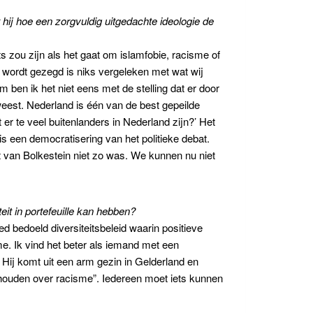
 hij hoe een zorgvuldig uitgedachte ideologie de
 zou zijn als het gaat om islamfobie, racisme of
iek wordt gezegd is niks vergeleken met wat wij
ben ik het niet eens met de stelling dat er door
eweest. Nederland is één van de best gepeilde
t er te veel buitenlanders in Nederland zijn?’ Het
 is een democratisering van het politieke debat.
st van Bolkestein niet zo was. We kunnen nu niet
it in portefeuille kan hebben?
d bedoeld diversiteitsbeleid waarin positieve
e. Ik vind het beter als iemand met een
 Hij komt uit een arm gezin in Gelderland en
d houden over racisme”. Iedereen moet iets kunnen