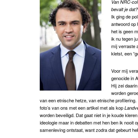
Van NRC-colu
bevalt je dat?
Ik ging de p
antwoord op h
het is geen m
ik nu tegen 
mij verraste 
kletst, een 
Voor mij ver
genocide in 
Hij zei daari
worden geroe
van een etnische hetze, van etnische profilering
foto’s van ons met een artikel met als kop
Landve
worden beveiligd. Dat gaat niet in je koude kleren
ideologie maar in debatten met hen ben ik nooit o
samenleving ontstaat, want zodra dat gebeurt he