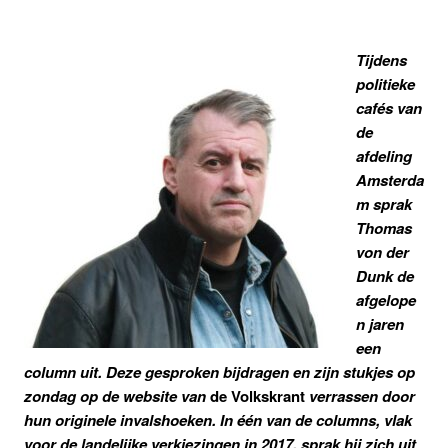
Tijdens
politieke
cafés van
de
afdeling
Amsterda
m sprak
Thomas
von der
Dunk de
afgelope
n jaren
een
column uit. Deze gesproken bijdragen en zijn stukjes op
zondag op de website van
de Volkskrant
verrassen door
hun originele invalshoeken. In één van de columns, vlak
voor de landelijke verkiezingen in 2017, sprak hij zich uit