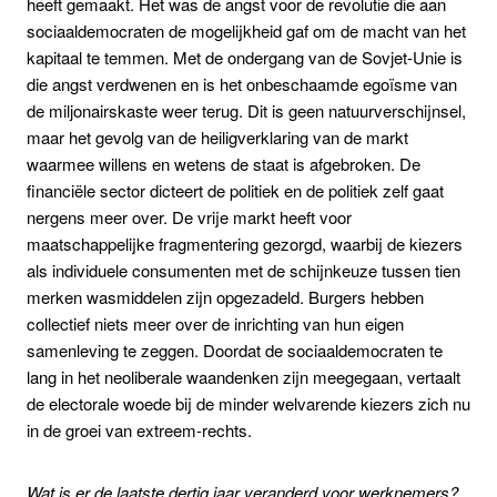
heeft gemaakt. Het was de angst voor de revolutie die aan
sociaaldemocraten de mogelijkheid gaf om de macht van het
kapitaal te temmen. Met de ondergang van de Sovjet-Unie is
die angst verdwenen en is het onbeschaamde egoïsme van
de miljonairskaste weer terug. Dit is geen natuurverschijnsel,
maar het gevolg van de heiligverklaring van de markt
waarmee willens en wetens de staat is afgebroken. De
financiële sector dicteert de politiek en de politiek zelf gaat
nergens meer over. De vrije markt heeft voor
maatschappelijke fragmentering gezorgd, waarbij de kiezers
als individuele consumenten met de schijnkeuze tussen tien
merken wasmiddelen zijn opgezadeld. Burgers hebben
collectief niets meer over de inrichting van hun eigen
samenleving te zeggen. Doordat de sociaaldemocraten te
lang in het neoliberale waandenken zijn meegegaan, vertaalt
de electorale woede bij de minder welvarende kiezers zich nu
in de groei van extreem-rechts.
Wat is er de laatste dertig jaar veranderd voor werknemers?