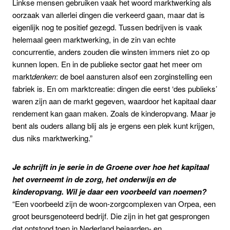
Linkse mensen gebruiken vaak het woord marktwerking als
oorzaak van allerlei dingen die verkeerd gaan, maar dat is
eigenlijk nog te positief gezegd. Tussen bedrijven is vaak
helemaal geen marktwerking, in de zin van echte
concurrentie, anders zouden die winsten immers niet zo op
kunnen lopen. En in de publieke sector gaat het meer om
markt
denken
: de boel aansturen alsof een zorginstelling een
fabriek is. En om marktcreatie: dingen die eerst ‘des publieks’
waren zijn aan de markt gegeven, waardoor het kapitaal daar
rendement kan gaan maken. Zoals de kinderopvang. Maar je
bent als ouders allang blij als je ergens een plek kunt krijgen,
dus niks marktwerking.”
Je schrijft in je serie in de Groene over hoe het kapitaal
het overneemt in de zorg, het onderwijs en de
kinderopvang. Wil je daar een voorbeeld van noemen?
“Een voorbeeld zijn de woon-zorgcomplexen van Orpea, een
groot beursgenoteerd bedrijf. Die zijn in het gat gesprongen
dat ontstond toen in Nederland bejaarden- en