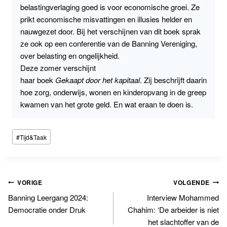
belastingverlaging goed is voor economische groei. Ze
prikt economische misvattingen en illusies helder en
nauwgezet door. Bij het verschijnen van dit boek sprak
ze ook op een conferentie van de Banning Vereniging,
over belasting en ongelijkheid.
Deze zomer verschijnt
haar boek
Gekaapt
door
het
kapitaal
. Zij beschrijft daarin
hoe zorg, onderwijs, wonen en kinderopvang in de greep
kwamen van het grote geld. En wat eraan te doen is.
Bericht
#
Tijd&Taak
tags:
Bericht
VORIGE
VOLGENDE
Banning Leergang 2024:
Interview Mohammed
navigatie
Democratie onder Druk
Chahim: ‘De arbeider is niet
het slachtoffer van de