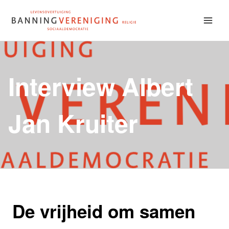
Doorgaan
naar
inhoud
Interview Albert
Jan Kruiter
De vrijheid om samen