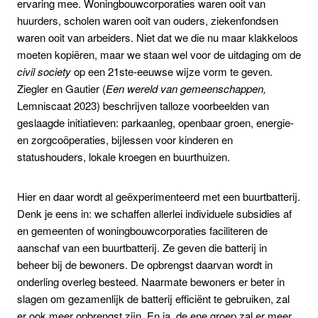
ervaring mee. Woningbouwcorporaties waren ooit van
huurders, scholen waren ooit van ouders, ziekenfondsen
waren ooit van arbeiders. Niet dat we die nu maar klakkeloos
moeten kopiëren, maar we staan wel voor de uitdaging om de
civil
society
op een 21ste-eeuwse wijze vorm te geven.
Ziegler en Gautier (
Een wereld van gemeenschappen,
Lemniscaat 2023) beschrijven talloze voorbeelden van
geslaagde initiatieven: parkaanleg, openbaar groen, energie-
en zorgcoöperaties, bijlessen voor kinderen en
statushouders, lokale kroegen en buurthuizen.
Hier en daar wordt al geëxperimenteerd met een buurtbatterij.
Denk je eens in: we schaffen allerlei individuele subsidies af
en gemeenten of woningbouwcorporaties faciliteren de
aanschaf van een buurtbatterij. Ze geven die batterij in
beheer bij de bewoners. De opbrengst daarvan wordt in
onderling overleg besteed. Naarmate bewoners er beter in
slagen om gezamenlijk de batterij efficiënt te gebruiken, zal
er ook meer opbrengst zijn. En ja, de ene groep zal er meer