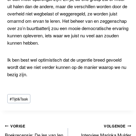
uit halen dan de andere, maar die verschillen worden door de
overheid niet wegbelast of weggeregeld, ze worden juist
omarmd om ervan te leren. Het beheer van en zeggenschap
over zo’n buurtbatterij zou een mooie democratische ervaring
kunnen opleveren, iets waar we juist nu veel aan zouden
kunnen hebben.
Ik ben best wel optimistisch dat de urgentie breed gevoeld
wordt dat we niet verder kunnen op de manier waarop we nu
bezig zijn.
Bericht
#
Tijd&Taak
tags:
Bericht
VORIGE
VOLGENDE
Boekrecensie: De les van Ien
Interview Marinka Mulder