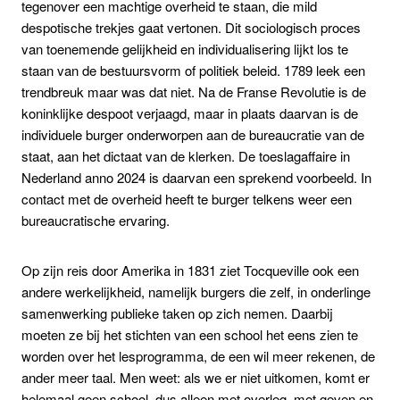
tegenover een machtige overheid te staan, die mild
despotische trekjes gaat vertonen. Dit sociologisch proces
van toenemende gelijkheid en individualisering lijkt los te
staan van de bestuursvorm of politiek beleid. 1789 leek een
trendbreuk maar was dat niet. Na de Franse Revolutie is de
koninklijke despoot verjaagd, maar in plaats daarvan is de
individuele burger onderworpen aan de bureaucratie van de
staat, aan het dictaat van de klerken. De toeslagaffaire in
Nederland anno 2024 is daarvan een sprekend voorbeeld. In
contact met de overheid heeft te burger telkens weer een
bureaucratische ervaring.
Op zijn reis door Amerika in 1831 ziet Tocqueville ook een
andere werkelijkheid, namelijk burgers die zelf, in onderlinge
samenwerking publieke taken op zich nemen. Daarbij
moeten ze bij het stichten van een school het eens zien te
worden over het lesprogramma, de een wil meer rekenen, de
ander meer taal. Men weet: als we er niet uitkomen, komt er
helemaal geen school, dus alleen met overleg, met geven en