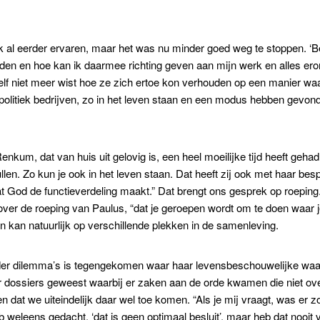
 al eerder ervaren, maar het was nu minder goed weg te stoppen. ‘B
 en hoe kan ik daarmee richting geven aan mijn werk en alles eromheen.
zelf niet meer wist hoe ze zich ertoe kon verhouden op een manier wa
olitiek bedrijven, zo in het leven staan en een modus hebben gevon
kum, dat van huis uit gelovig is, een heel moeilijke tijd heeft gehad i
len. Zo kun je ook in het leven staan. Dat heeft zij ook met haar bes
 dat God de functieverdeling maakt.” Dat brengt ons gesprek op roepin
over de roeping van Paulus, “dat je geroepen wordt om te doen waar je
kan natuurlijk op verschillende plekken in de samenleving.
der dilemma’s is tegengekomen waar haar levensbeschouwelijke waard
ijn er dossiers geweest waarbij er zaken aan de orde kwamen die niet
 dat we uiteindelijk daar wel toe komen. “Als je mij vraagt, was er zo’
eb weleens gedacht, ‘dat is geen optimaal besluit’, maar heb dat nooi