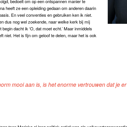
olgd, bedoelt om op een ontspannen manier te
arna heeft ze een opleiding gedaan om anderen daarin
basis. En veel conventies en gebruiken ken ik niet.
 ben dus nog wel zoekende, naar welke kerk bij mij
t begin dacht ik ‘O, dat moet echt.’ Maar inmiddels
t niet. Het is fijn om geloof te delen, maar het is ook
norm mooi aan is, is het enorme vertrouwen dat je er 
an toen Marinka al lang politiek actief was als volksvertegenwoordi