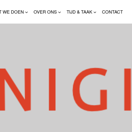
T WE DOEN
OVER ONS
TIJD & TAAK
CONTACT