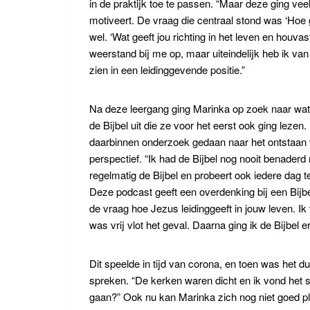
in de praktijk toe te passen. “Maar deze ging veel
motiveert. De vraag die centraal stond was ‘Hoe 
wel. ‘Wat geeft jou richting in het leven en houvast
weerstand bij me op, maar uiteindelijk heb ik va
zien in een leidinggevende positie.”
Na deze leergang ging Marinka op zoek naar wat 
de Bijbel uit die ze voor het eerst ook ging leze
daarbinnen onderzoek gedaan naar het ontstaan 
perspectief. “Ik had de Bijbel nog nooit benaderd 
regelmatig de Bijbel en probeert ook iedere dag t
Deze podcast geeft een overdenking bij een Bijbe
de vraag hoe Jezus leidinggeeft in jouw leven. Ik 
was vrij vlot het geval. Daarna ging ik de Bijbel 
Dit speelde in tijd van corona, en toen was het 
spreken. “De kerken waren dicht en ik vond het 
gaan?” Ook nu kan Marinka zich nog niet goed pla