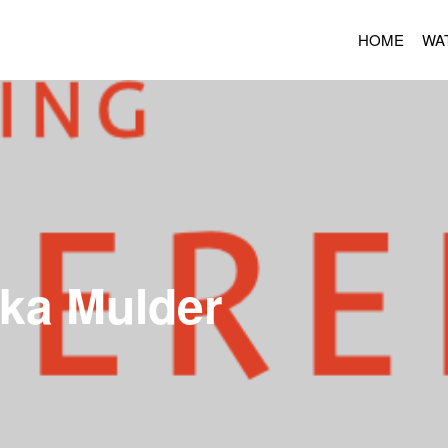
HOME
WA
nka Mulder