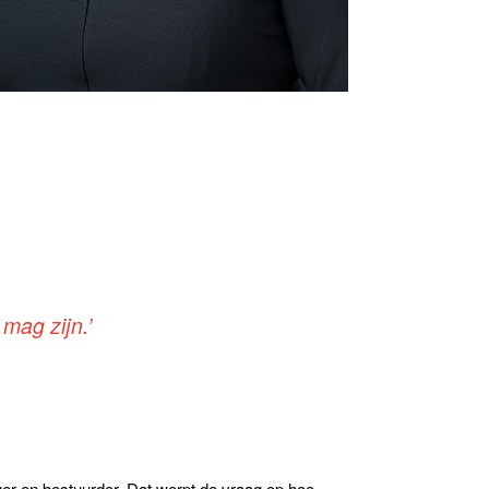
mag zijn.’
ger en bestuurder. Dat werpt de vraag op hoe