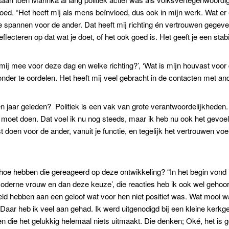
loed. “Het heeft mij als mens beïnvloed, dus ook in mijn werk. Wat e
te spannen voor de ander. Dat heeft mij richting én vertrouwen gegeve
eflecteren op dat wat je doet, of het ook goed is. Het geeft je een stabi
mij mee voor deze dag en welke richting?’, ‘Wat is mijn houvast voor
zonder te oordelen. Het heeft mij veel gebracht in de contacten met a
 jaar geleden? Politiek is een vak van grote verantwoordelijkheden. “Je
t moet doen. Dat voel ik nu nog steeds, maar ik heb nu ook het gevoe
 doen voor de ander, vanuit je functie, en tegelijk het vertrouwen voele
 hoe hebben die gereageerd op deze ontwikkeling? “In het begin vond 
oderne vrouw en dan deze keuze’, die reacties heb ik ook wel gehoord.
eld hebben aan een geloof wat voor hen niet positief was. Wat mooi wa
 Daar heb ik veel aan gehad. Ik werd uitgenodigd bij een kleine ke
 die het gelukkig helemaal niets uitmaakt. Die denken; Oké, het is g