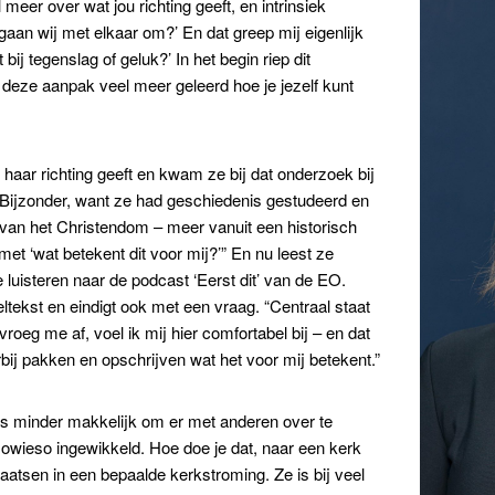
 meer over wat jou richting geeft, en intrinsiek
gaan wij met elkaar om?’ En dat greep mij eigenlijk
 bij tegenslag of geluk?’ In het begin riep dit
n deze aanpak veel meer geleerd hoe je jezelf kunt
haar richting geeft en kwam ze bij dat onderzoek bij
n. Bijzonder, want ze had geschiedenis gestudeerd en
van het Christendom – meer vanuit een historisch
met ‘wat betekent dit voor mij?’” En nu leest ze
e luisteren naar de podcast ‘Eerst dit’ van de EO.
ltekst en eindigt ook met een vraag. “Centraal staat
vroeg me af, voel ik mij hier comfortabel bij – en dat
erbij pakken en opschrijven wat het voor mij betekent.”
dus minder makkelijk om er met anderen over te
sowieso ingewikkeld. Hoe doe je dat, naar een kerk
atsen in een bepaalde kerkstroming. Ze is bij veel