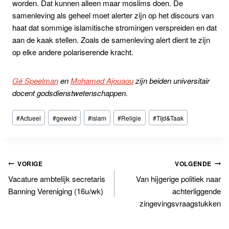
worden. Dat kunnen alleen maar moslims doen. De
samenleving als geheel moet alerter zijn op het discours van
haat dat sommige islamitische stromingen verspreiden en dat
aan de kaak stellen. Zoals de samenleving alert dient te zijn
op elke andere polariserende kracht.
Gé Speelman
en
Mohamed Ajouaou
zijn beiden universitair
docent godsdienstwetenschappen.
Bericht
#
Actueel
#
geweld
#
islam
#
Religie
#
Tijd&Taak
tags:
Bericht
VORIGE
VOLGENDE
Vacature ambtelijk secretaris
Van hijgerige politiek naar
navigatie
Banning Vereniging (16u/wk)
achterliggende
zingevingsvraagstukken