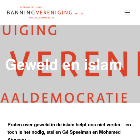
Doorgaan
naar
inhoud
Geweld en islam
Praten over geweld in de islam helpt ons niet verder – en
toch is het nodig, stellen Gé Speelman en Mohamed
Ajouaou.