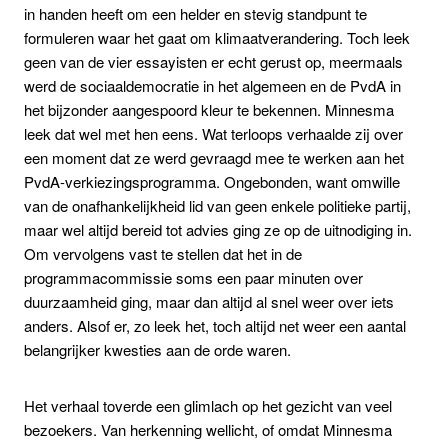
in handen heeft om een helder en stevig standpunt te
formuleren waar het gaat om klimaatverandering. Toch leek
geen van de vier essayisten er echt gerust op, meermaals
werd de sociaaldemocratie in het algemeen en de PvdA in
het bijzonder aangespoord kleur te bekennen. Minnesma
leek dat wel met hen eens. Wat terloops verhaalde zij over
een moment dat ze werd gevraagd mee te werken aan het
PvdA-verkiezingsprogramma. Ongebonden, want omwille
van de onafhankelijkheid lid van geen enkele politieke partij,
maar wel altijd bereid tot advies ging ze op de uitnodiging in.
Om vervolgens vast te stellen dat het in de
programmacommissie soms een paar minuten over
duurzaamheid ging, maar dan altijd al snel weer over iets
anders. Alsof er, zo leek het, toch altijd net weer een aantal
belangrijker kwesties aan de orde waren.
Het verhaal toverde een glimlach op het gezicht van veel
bezoekers. Van herkenning wellicht, of omdat Minnesma