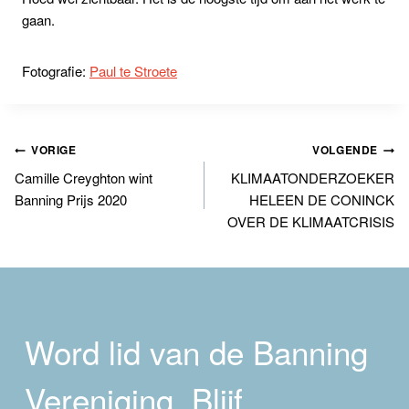
gaan.
Fotografie:
Paul te Stroete
Bericht
VORIGE
VOLGENDE
Camille Creyghton wint
KLIMAATONDERZOEKER
navigatie
Banning Prijs 2020
HELEEN DE CONINCK
OVER DE KLIMAATCRISIS
Word lid van de Banning
Vereniging. Blijf