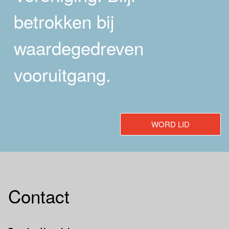
betrokken bij
waardegedreven
vooruitgang.
WORD LID
Contact