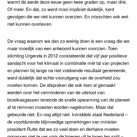
warmt de aarde deze eeuw geen twee graden op, maar drie.
Of meer. En dat, zo werd mooi impliciet duidelijk, kent
gevolgen die we niet kunnen overzien. En misschien ook wel
niet kunnen overleven.
De vraag waarom we dan zo weinig doen is een vraag die we
maar moeilijk van een antwoord kunnen voorzien. Toen
stichting Urgenda in 2012 constateerde dat vijf jaar positieve
aandacht voor het klimaat in combinatie met tal van projecten
en plannen bij lange na niet voldoende resultaat genereerde,
werd duidelijk dat echte vooruitgang van de overheid zou
moeten komen. De afspraken die ook toen al gemaakt
werden over het verminderen van de uitstoot van
broeikasgassen teneinde de snelle opwarming van de planeet
af te remmen moesten worden nagekomen. Maar dat
gebeurde niet. En nog altijd niet. Inmiddels staat Nederland –
de voortdurende blijmoedige opmerkingen van minister-
president Rutte dat we zo veel doen en derhalve moeten
oppassen niet te ver voor de troepen uit te lopen ten spijt –