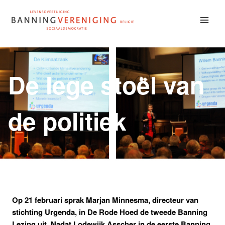
Doorgaan
naar
inhoud
De lege stoel van
de politiek
Op 21 februari sprak Marjan Minnesma, directeur van
stichting Urgenda, in De Rode Hoed de tweede Banning
Lezing uit. Nadat Lodewijk Asscher in de eerste Banning