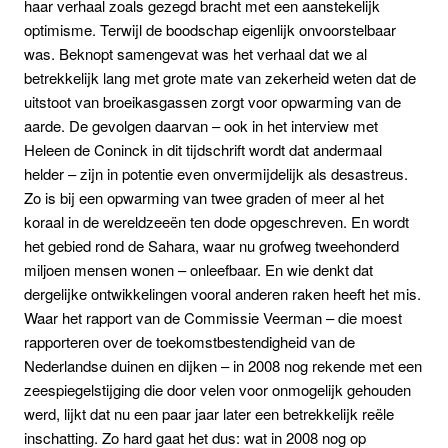
haar verhaal zoals gezegd bracht met een aanstekelijk
optimisme. Terwijl de boodschap eigenlijk onvoorstelbaar
was. Beknopt samengevat was het verhaal dat we al
betrekkelijk lang met grote mate van zekerheid weten dat de
uitstoot van broeikasgassen zorgt voor opwarming van de
aarde. De gevolgen daarvan – ook in het interview met
Heleen de Coninck in dit tijdschrift wordt dat andermaal
helder – zijn in potentie even onvermijdelijk als desastreus.
Zo is bij een opwarming van twee graden of meer al het
koraal in de wereldzeeën ten dode opgeschreven. En wordt
het gebied rond de Sahara, waar nu grofweg tweehonderd
miljoen mensen wonen – onleefbaar. En wie denkt dat
dergelijke ontwikkelingen vooral anderen raken heeft het mis.
Waar het rapport van de Commissie Veerman – die moest
rapporteren over de toekomstbestendigheid van de
Nederlandse duinen en dijken – in 2008 nog rekende met een
zeespiegelstijging die door velen voor onmogelijk gehouden
werd, lijkt dat nu een paar jaar later een betrekkelijk reële
inschatting. Zo hard gaat het dus: wat in 2008 nog op