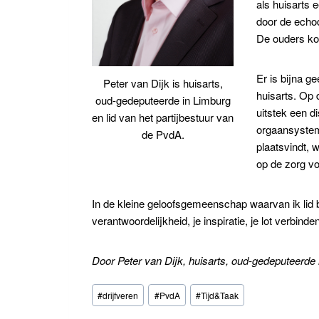
als huisarts 
door de echo
De ouders ko
Er is bijna g
Peter van Dijk is huisarts,
huisarts. Op 
oud-gedeputeerde in Limburg
uitstek een d
en lid van het partijbestuur van
orgaansystem
de PvdA.
plaatsvindt, 
op de zorg vo
In de kleine geloofsgemeenschap waarvan ik lid b
verantwoordelijkheid, je inspiratie, je lot verbin
Door Peter van Dijk, huisarts, oud-gedeputeerde 
Bericht
#
drijfveren
#
PvdA
#
Tijd&Taak
tags: