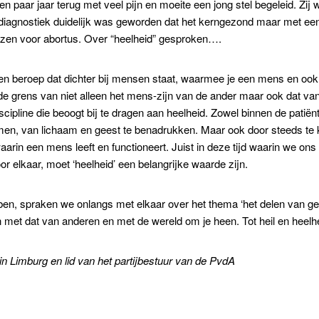
een paar jaar terug met veel pijn en moeite een jong stel begeleid. Zi
diagnostiek duidelijk was geworden dat het kerngezond maar met ee
zen voor abortus. Over “heelheid” gesproken….
een beroep dat dichter bij mensen staat, waarmee je een mens en ook
de grens van niet alleen het mens-zijn van de ander maar ook dat van
iscipline die beoogt bij te dragen aan heelheid. Zowel binnen de pat
en, van lichaam en geest te benadrukken. Maar ook door steeds te k
waarin een mens leeft en functioneert. Juist in deze tijd waarin we o
or elkaar, moet ‘heelheid’ een belangrijke waarde zijn.
en, spraken we onlangs met elkaar over het thema ‘het delen van gelo
den met dat van anderen en met de wereld om je heen. Tot heil en heelhe
in Limburg en lid van het partijbestuur van de PvdA