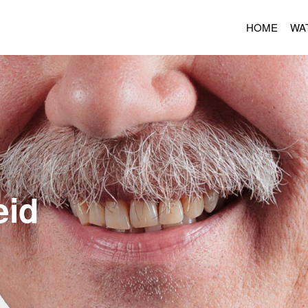
HOME
WA
eid