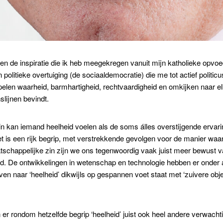
 de inspiratie die ik heb meegekregen vanuit mijn katholieke opvoed
n politieke overtuiging (de sociaaldemocratie) die me tot actief politi
elen waarheid, barmhartigheid, rechtvaardigheid en omkijken naar elk
slijnen bevindt.
 zin kan iemand heelheid voelen als de soms álles overstijgende ervar
 is een rijk begrip, met verstrekkende gevolgen voor de manier waaro
tschappelijke zin zijn we ons tegenwoordig vaak juist meer bewust va
d. De ontwikkelingen in wetenschap en technologie hebben er onder a
even naar ‘heelheid’ dikwijls op gespannen voet staat met ‘zuivere obje
er rondom hetzelfde begrip ‘heelheid’ juist ook heel andere verwachti