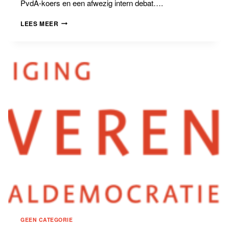
PvdA-koers en een afwezig intern debat….
RUIMTE:
LEES MEER
DE
PVDA’S
VAN
ASSCHER
EN
PLOUMEN
GEEN CATEGORIE