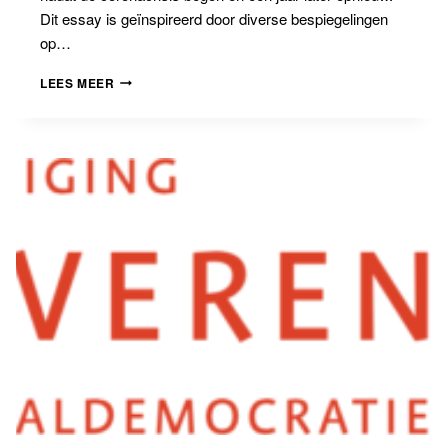
Dit essay is geïnspireerd door diverse bespiegelingen
op…
KLIMAATPOLITIEK
LEES MEER
NA
CORONA