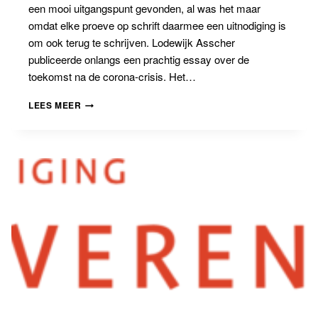
een mooi uitgangspunt gevonden, al was het maar
omdat elke proeve op schrift daarmee een uitnodiging is
om ook terug te schrijven. Lodewijk Asscher
publiceerde onlangs een prachtig essay over de
toekomst na de corona-crisis. Het…
ZONDER
LEES MEER
MENSEN
GAAT
HET
NIET.
REACTIE
OP
LODEWIJK
ASSCHER