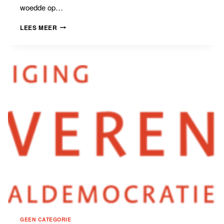
woedde op…
DE
LEES MEER
SCHOOL
IS
NIET
VAN
DE
STAAT.
PLEIDOOI
VOOR
ARTIKEL
23
GEEN CATEGORIE