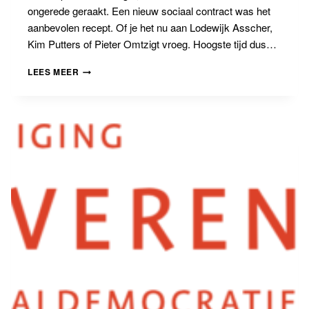
ongerede geraakt. Een nieuw sociaal contract was het
aanbevolen recept. Of je het nu aan Lodewijk Asscher,
Kim Putters of Pieter Omtzigt vroeg. Hoogste tijd dus…
BANNING
LEES MEER
PRIJS
2022:
EEN
NIEUW
SOCIAAL
CONTRACT!
MAAR
WAT
STAAT
DAAR
DAN
IN?