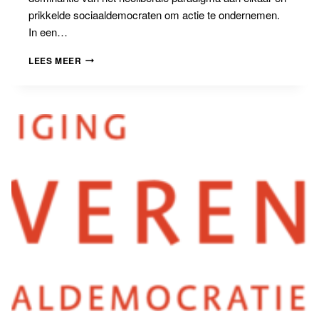
prikkelde sociaaldemocraten om actie te ondernemen.
In een…
BANNINGLEERGANG
LEES MEER
AVOND
2:
EUROPA
HEEFT
BEHOEFTE
AAN
EEN
RADICALER
LINKS