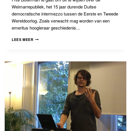
Weimarrepubliek, het 15 jaar durende Duitse
democratische intermezzo tussen de Eerste en Tweede
Wereldoorlog. Zoals verwacht mag worden van een
emeritus hoogleraar geschiedenis…
BANNINGLEERGANG
LEES MEER
AVOND
3:
DE
WEIMARREPUBLIEK
EN
HET
MINSTE
KWAAD