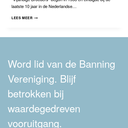
laatste 10 jaar in de Nederlandse…
BANNINGLEERGANG
LEES MEER
AVOND
1:
FASCISME,
POPULISME
EN
DE
SOCIAALDEMOCRATISCHE
Word lid van de Banning
REACTIE
Vereniging. Blijf
betrokken bij
waardegedreven
vooruitgang.