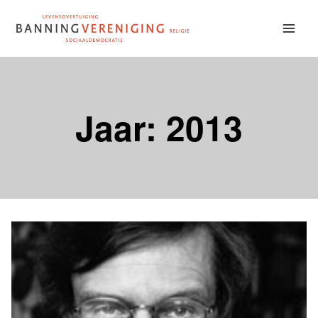
Doorgaan
naar
inhoud
Jaar: 2013