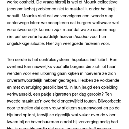
werkeloosheid. De vraag hierbij is wel of Mounk collectieve
(economische) problemen niet te makkelijk onder het tapijt
schuift. Mounks stelt dat we vervolgens een tweede stap
achterwege laten: we accepteren dat burgers weliswaar wel
verantwoordelijk kunnen
zijn
, maar dat we ze daarom nog
niet per se verantwoordelijk hoeven
houden
voor hun
ongelukkige situatie. Hier zijn veel goede redenen voor.
Ten eerste is het controlesysteem hopeloos inefficiënt. Een
overheid kan nauwelijks voor alle burgers die zich tot haar
wenden voor een uitkering gaan kijken in hoeverre ze zich
onverantwoordelijk hebben gedragen. Hebben ze voldoende
en met overtuiging gesolliciteerd, in hun jeugd een opleiding
verkwanseld, een pakje sigaretten per dag gerookt? Ten
tweede maakt zo’n overheid ongetwijfeld fouten. Bijvoorbeeld
door te stellen dat een vrouw stiekem samenwoont en zo de
bijstand oplicht, terwijl ze eigenlijk wat vaker over de vloer
kwam bij de bovenbuurman omdat hij verzorging nodig had.
Het is onrechtvaardig dat deze mensen gestraft worden.