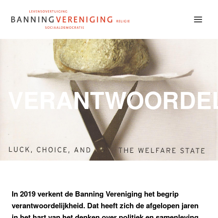
Doorgaan
naar
inhoud
VERANTWOORDEL
In 2019 verkent de Banning Vereniging het begrip
verantwoordelijkheid. Dat heeft zich de afgelopen jaren
in het hart van het denken over politiek en samenleving