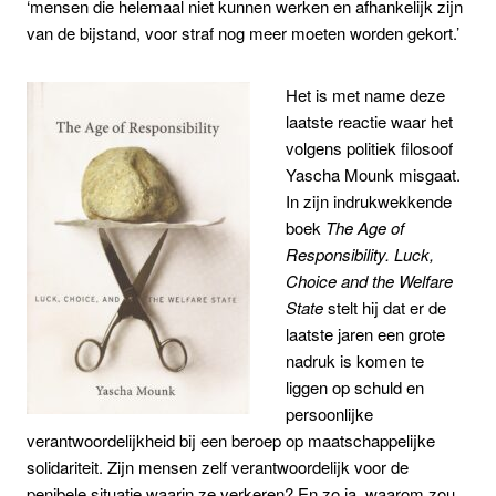
‘mensen die helemaal niet kunnen werken en afhankelijk zijn
van de bijstand, voor straf nog meer moeten worden gekort.’
Het is met name deze
laatste reactie waar het
volgens politiek filosoof
Yascha Mounk misgaat.
In zijn indrukwekkende
boek
The Age of
Responsibility. Luck,
Choice and the Welfare
State
stelt hij dat er de
laatste jaren een grote
nadruk is komen te
liggen op schuld en
persoonlijke
verantwoordelijkheid bij een beroep op maatschappelijke
solidariteit. Zijn mensen zelf verantwoordelijk voor de
penibele situatie waarin ze verkeren? En zo ja, waarom zou