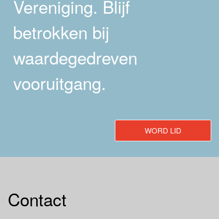
Vereniging. Blijf
betrokken bij
waardegedreven
vooruitgang.
WORD LID
Contact