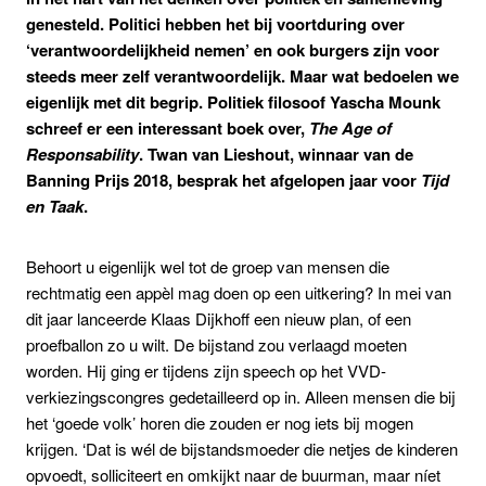
genesteld. Politici hebben het bij voortduring over
‘verantwoordelijkheid nemen’ en ook burgers zijn voor
steeds meer zelf verantwoordelijk. Maar wat bedoelen we
eigenlijk met dit begrip. Politiek filosoof Yascha Mounk
schreef er een interessant boek over,
The Age of
Responsability
. Twan van Lieshout, winnaar van de
Banning Prijs 2018, besprak het afgelopen jaar voor
Tijd
en Taak
.
Behoort u eigenlijk wel tot de groep van mensen die
rechtmatig een appèl mag doen op een uitkering? In mei van
dit jaar lanceerde Klaas Dijkhoff een nieuw plan, of een
proefballon zo u wilt. De bijstand zou verlaagd moeten
worden. Hij ging er tijdens zijn speech op het VVD-
verkiezingscongres gedetailleerd op in. Alleen mensen die bij
het ‘goede volk’ horen die zouden er nog iets bij mogen
krijgen. ‘Dat is wél de bijstandsmoeder die netjes de kinderen
opvoedt, solliciteert en omkijkt naar de buurman, maar níet