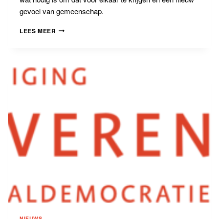
gevoel van gemeenschap.
BANNING
LEES MEER
LEZING
2024
DOOR
FRANS
TIMMERMANS
NIEUWS