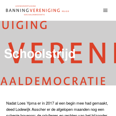
Doorgaan
naar
inhoud
Schoolstrijd
Nadat Loes Ypma er in 2017 al een begin mee had gemaakt,
deed Lodewijk Asscher er de afgelopen maanden nog een
schepje bovenop; de privileges en rechten van het bijzonder