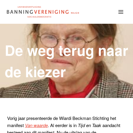
Doorgaan
naar
inhoud
De weg terug naar
de kiezer
Vorig jaar presenteerde de Wiardi Beckman Stichting het
manifest
Van waarde
. Al eerder is in
Tijd en Taak
aandacht
besteed aan dit manifest. Nu de uitslag van de