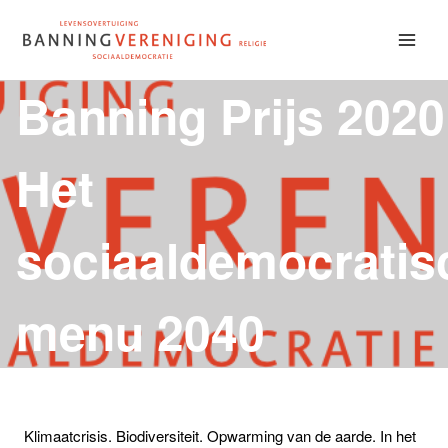
Doorgaan
naar
inhoud
Banning Prijs 2020
Het
sociaaldemocratis
menu 2040
Klimaatcrisis. Biodiversiteit. Opwarming van de aarde. In het