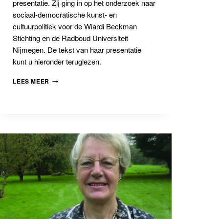
presentatie. Zij ging in op het onderzoek naar
sociaal-democratische kunst- en
cultuurpolitiek voor de Wiardi Beckman
Stichting en de Radboud Universiteit
Nijmegen. De tekst van haar presentatie
kunt u hieronder teruglezen.
CULTURELE
LEES MEER
VERHEFFING
IN
DE
PARTIJ
VAN
DE
ARBEID