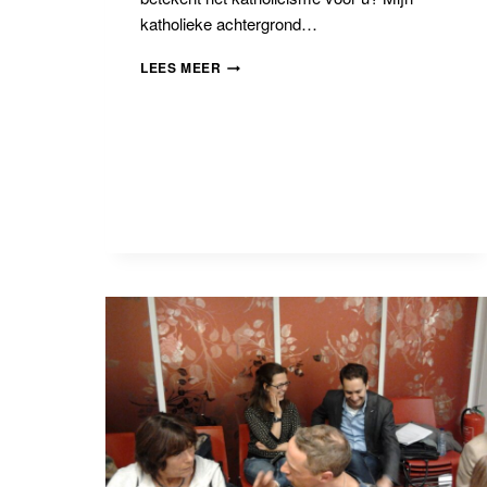
katholieke achtergrond…
INTERVIEW
LEES MEER
GEERT
VAN
RUMUND