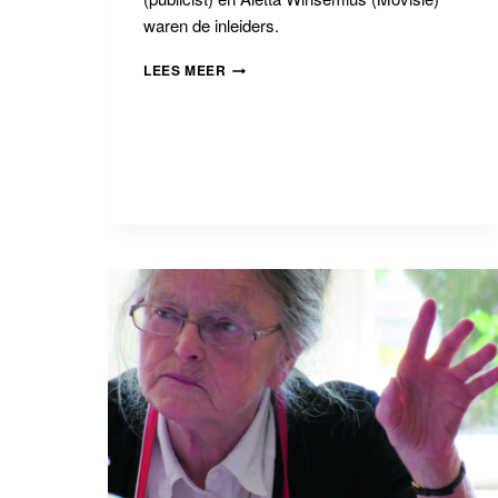
waren de inleiders.
DE
LEES MEER
BETEKENIS
VAN
BIG
SOCIETY
EN
BLUE
LABOUR
VOOR
NEDERLAND