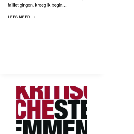
failliet gingen, kreeg ik begin…
25
LEES MEER
JAAR
DE
RODE
HOED
EN
HET
GEHEIM
VAN
DE
SMID