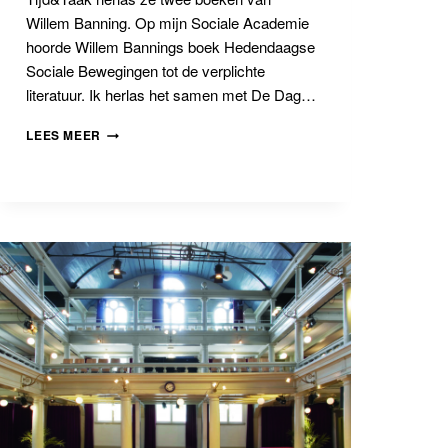
Willem Banning. Op mijn Sociale Academie
hoorde Willem Bannings boek Hedendaagse
Sociale Bewegingen tot de verplichte
literatuur. Ik herlas het samen met De Dag…
MARGREETH
LEES MEER
DE
BOER
OVER
DE
ACTUALITEIT
VAN
WILLEM
BANNING