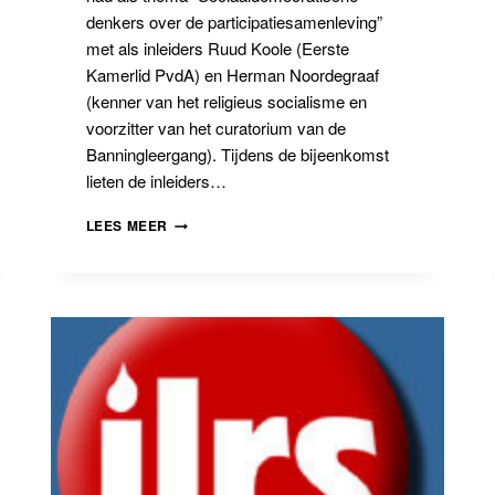
denkers over de participatiesamenleving”
met als inleiders Ruud Koole (Eerste
Kamerlid PvdA) en Herman Noordegraaf
(kenner van het religieus socialisme en
voorzitter van het curatorium van de
Banningleergang). Tijdens de bijeenkomst
lieten de inleiders…
SOCIAALDEMOCRATISCHE
LEES MEER
DENKERS
OVER
DE
PARTICIPATIESAMENLEVING