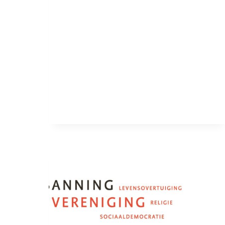
DE
ZORG