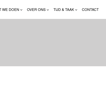
T WE DOEN
OVER ONS
TIJD & TAAK
CONTACT