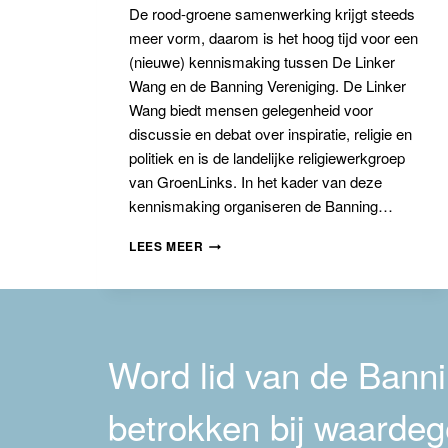
De rood-groene samenwerking krijgt steeds
meer vorm, daarom is het hoog tijd voor een
(nieuwe) kennismaking tussen De Linker
Wang en de Banning Vereniging. De Linker
Wang biedt mensen gelegenheid voor
discussie en debat over inspiratie, religie en
politiek en is de landelijke religiewerkgroep
van GroenLinks. In het kader van deze
kennismaking organiseren de Banning…
UITNODIGING
LEES MEER
BIJEENKOMST
LINKSE
SAMENWERKING:
SAMEN
ONZE
TOEKOMST
Word lid van de Bannin
IN
HANDEN
betrokken bij waardeg
NEMEN