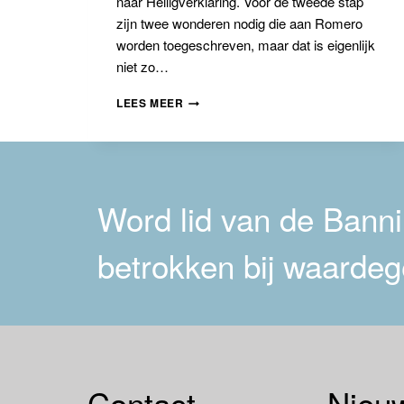
naar Heiligverklaring. Voor de tweede stap
zijn twee wonderen nodig die aan Romero
worden toegeschreven, maar dat is eigenlijk
niet zo…
DE
LEES MEER
ZALIGVERKLARING
VAN
AARTSBISSCHOP
ROMERO
Word lid van de Bannin
betrokken bij waardeg
Contact
Nieuw