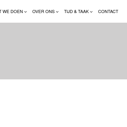
T WE DOEN
OVER ONS
TIJD & TAAK
CONTACT