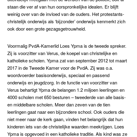
staan die ver af van hun oorspronkelijke idealen. Er blijft
weinig over van de invloed van de ouders. H
et protestants-
christelijk onderwijs als ‘bijzonder’ onderwijs kenmerkt zich
ook door een grote gezagsgetrouwheid.
Voormalig PvdA-Kamerlid Loes Ypma is de tweede spreker.
Zij is voorzitter van Verus,
de koepel van christelijke en
katholieke scholen.
Ypma zat van september 2012 tot maart
2017 in de Tweede Kamer voor de PvdA. Zij was o.a.
woordvoerder basisonderwijs, speciaal en passend
onderwijs en jeugdzorg.
In de functie van voorzitter van
Verus behartigt Ypma de belangen 1.2 miljoen leerlingen en
4000 scholen met 650 besturen – tweederde van alle basis-
en middelbare scholen.
Meer dan zeven van de tien
leerlingen gaat naar een bijzondere school. Ook ouders die
niet meer naar de kerk gaan, vinden het belangrijk dat hun
kinderen iets van de christelijke waarden meekrijgen.
Loes
Ypma is opgevoed in een katholieke traditie. Als kind was ze