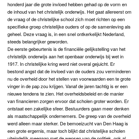
honderd jaar die grote invloed hebben gehad op de vorm en
de inhoud van het christelijk onderwijs.
Het gaat allereerst om
de vraag of de christelijke school zich moet richten op een
specifieke groep christelijke ouders of op de samenleving als
geheel. Deze vraag is, in een snel ontkerkelijkt Nederland,
steeds belangrijker geworden.
De eerste gebeurtenis is de financiële gelijkstelling van het
christelijk onderwijs aan het openbaar onderwijs bij wet in
1917. In christelijke kring werd niet overal gejuicht. Er
bestond angst dat de invloed van de ouders zou verminderen
nu de overheid door het stellen van voorwaarden een te grote
vinger in de pap zou krijgen.
Vanaf de jaren tachtig is er een
nieuwe tendens te zien. Het overheidsbeleid en de manier
van financieren zorgen ervoor dat scholen groter worden. Er
ontstaat een zakelijke sfeer. Bestuurders gaan meer denken
als maatschappelijk ondernemers. De greep van de overheid
werd alleen maar sterker. De bemoeizucht van Den Haag is
een grote ergernis, maar toch blijkt dat christelijke scholen
uiteindelijk meegaan met de wensen van de politiek, ook al