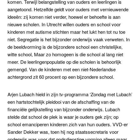
komen. Terwijl belangstelling van ouders en leerlingen is
aangetoond. Hetzelfde geldt voor ouders met vernieuwende
ideeën: zij komen niet verder, hoewel er behoefte is aan
nieuwe scholen. In Utrecht willen ouders en school voor
kinderen met autisme stichten maar het lukt hen tot nu toe
niet.
Segregatie is het bijzonder onderwijs vaak verweten. In
de beeldvorming is de bijzondere school een christelijke,
witte school, Maar zo homogeen is die school al lang niet
meer. De leerlingenpopulatie op die scholen is behoorlijk
gemengd.
Van de kinderen met een niet-Nederlandse
achtergrond zit 60 procent op een bijzondere school.
Arjen Lubach hield in zijn tv-programma ‘Zondag met Lubach’
een hartstochtelijk pleidooi van de afschaffing van
de
financiële gelijkstelling van bijzonder onderwijs.
Lubach
stelde dat school de plek is waar je ouders gek zijn; op
school emanciperen kinderen zich van hun ouders.
VVD-er
Sander Dekker was, toen hij nog staatssecretaris voor
onderwijs was voor dat godsdienstige vorming alleen maar