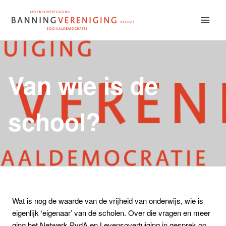
Doorgaan
naar
inhoud
Van wie is de
school?
Wat is nog de waarde van de vrijheid van onderwijs, wie is
eigenlijk ‘eigenaar’ van de scholen. Over die vragen en meer
ging het Netwerk PvdA en Levensovertuiging in gesprek op