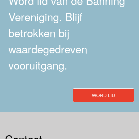
Word lid van de Banning
Vereniging. Blijf
betrokken bij
waardegedreven
vooruitgang.
WORD LID
Contact