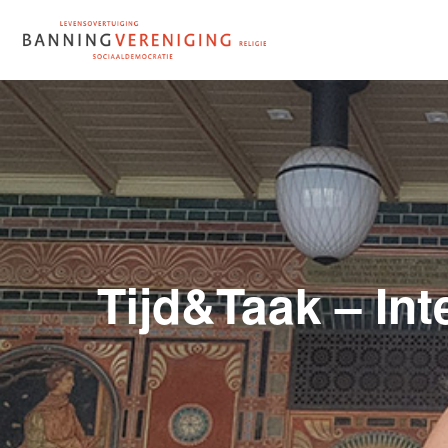
Doorgaan
naar
inhoud
Tijd&Taak – In