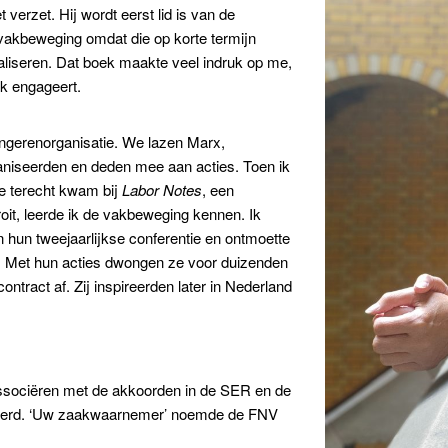
t verzet. Hij wordt eerst lid is van de
 vakbeweging omdat die op korte termijn
aliseren. Dat boek maakte veel indruk op me,
iek engageert.
jongerenorganisatie. We lazen Marx,
aniseerden en deden mee aan acties. Toen ik
gie terecht kwam bij
Labor Notes
, een
oit, leerde ik de vakbeweging kennen. Ik
n hun tweejaarlijkse conferentie en ontmoette
. Met hun acties dwongen ze voor duizenden
tract af. Zij inspireerden later in Nederland
associëren met de akkoorden in de SER en de
liseerd. ‘Uw zaakwaarnemer’ noemde de FNV