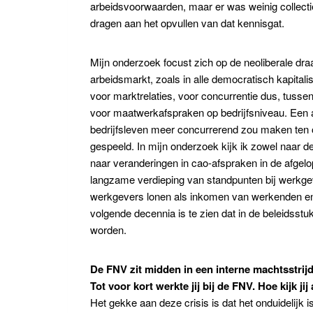
arbeidsvoorwaarden, maar er was weinig collectie
dragen aan het opvullen van dat kennisgat.
Mijn onderzoek focust zich op de neoliberale dr
arbeidsmarkt, zoals in alle democratisch kapitali
voor marktrelaties, voor concurrentie dus, tuss
voor maatwerkafspraken op bedrijfsniveau. Een an
bedrijfsleven meer concurrerend zou maken ten op
gespeeld. In mijn onderzoek kijk ik zowel naar
naar veranderingen in cao-afspraken in de afgelop
langzame verdieping van standpunten bij werkgev
werkgevers lonen als inkomen van werkenden en s
volgende decennia is te zien dat in de beleidss
worden.
De FNV zit midden in een interne machtsstrij
Tot voor kort werkte jij bij de FNV. Hoe kijk ji
Het gekke aan deze crisis is dat het onduidelijk 