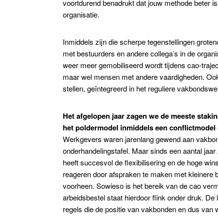
voortdurend benadrukt dat jouw methode beter is 
organisatie.
Inmiddels zijn die scherpe tegenstellingen grot
met bestuurders en andere collega’s in de organi
weer meer gemobiliseerd wordt tijdens cao-traje
maar wel mensen met andere vaardigheden. Ook br
stellen, geïntegreerd in het reguliere vakbondsw
Het afgelopen jaar zagen we de meeste staki
het poldermodel inmiddels een conflictmode
Werkgevers waren jarenlang gewend aan vakbond
onderhandelingstafel. Maar sinds een aantal jaa
heeft succesvol de flexibilisering en de hoge win
reageren door afspraken te maken met kleinere 
voorheen. Sowieso is het bereik van de cao verm
arbeidsbestel staat hierdoor flink onder druk. D
regels die de positie van vakbonden en dus van