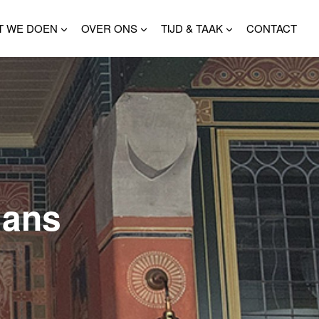
T WE DOEN
OVER ONS
TIJD & TAAK
CONTACT
mans