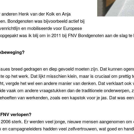
r anderen Henk van der Kolk en Anja
en. Bondgenoten was bijvoorbeeld actief bij
venrichtlijn en mobiliseerde voor Europese
opgepakt was ik blij om in 2011 bij FNV Bondgenoten aan de slag t
akbeweging?
 issues breed gedragen en diep gevoeld moeten zijn. Dat kunnen ogensc
e op het werk. Dat lijkt misschien klein, maar is cruciaal om pretti
richt, vergde het wel een andere manier van denken. Dat verklaart ook
ide vaak om andere vraagstukken dan de traditionele onderwerpen, zo
 behoeften van werkenden, zoals een kapstok voor je jas. Dat was een
 FNV verlopen?
 na 2006 sterk. Er werden veel jonge, nieuwe mensen aangenomen om 
s
en campagneleiders hadden veel zelfvertrouwen, wat goed en handig i