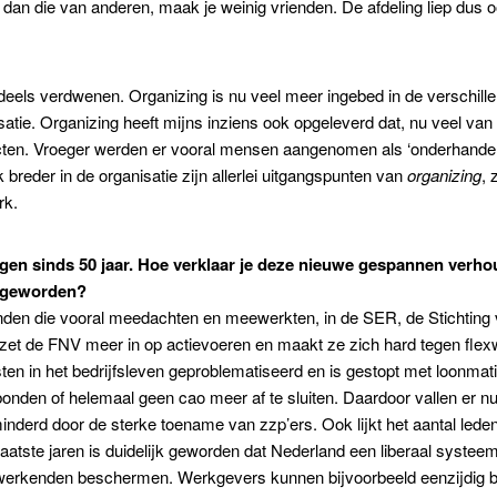
dan die van anderen, maak je weinig vrienden. De afdeling liep dus 
endeels verdwenen. Organizing is nu veel meer ingebed in de verschi
satie. Organizing heeft mijns inziens ook opgeleverd dat, nu veel van
cten. Vroeger werden er vooral mensen aangenomen als ‘onderhandela
eder in de organisatie zijn allerlei uitgangspunten van
organizing
, 
erk.
ngen sinds 50 jaar. Hoe verklaar je deze nieuwe gespannen verh
l geworden?
en die vooral meedachten en meewerkten, in de SER, de Stichting 
r zet de FNV meer in op actievoeren en maakt ze zich hard tegen flex
sten in het bedrijfsleven geproblematiseerd en is gestopt met loonmati
bonden of helemaal geen cao meer af te sluiten. Daardoor vallen er
inderd door de sterke toename van zzp’ers. Ook lijkt het aantal led
e laatste jaren is duidelijk geworden dat Nederland een liberaal syst
 werkenden beschermen. Werkgevers kunnen bijvoorbeeld eenzijdig b