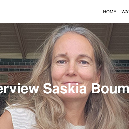
HOME
WA
terview Saskia Bou