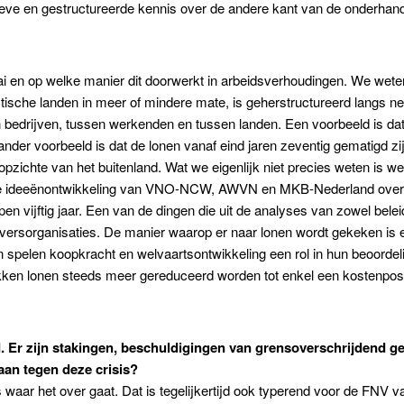
ve en gestructureerde kennis over de andere kant van de onderhandeli
aai en op welke manier dit doorwerkt in arbeidsverhoudingen. We wete
stische landen in meer of mindere mate, is geherstructureerd langs ne
en bedrijven, tussen werkenden en tussen landen. Een voorbeeld is d
der voorbeeld is dat de lonen vanaf eind jaren zeventig gematigd zijn
zichte van het buitenland. Wat we eigenlijk niet precies weten is we
 de ideeënontwikkeling van VNO-NCW, AWVN en MKB-Nederland over l
en vijftig jaar. Een van de dingen die uit de analyses van zowel bele
ersorganisaties. De manier waarop er naar lonen wordt gekeken is ee
pelen koopkracht en welvaartsontwikkeling een rol in hun beoordelin
tukken lonen steeds meer gereduceerd worden tot enkel een kostenpost
d. Er zijn stakingen, beschuldigingen van grensoverschrijdend g
j aan tegen deze crisis?
is waar het over gaat. Dat is tegelijkertijd ook typerend voor de FNV 