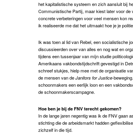
het kapitalistische systeem en zich aansluit bij he
Communistische Partij, maar kiest later voor de
concrete verbeteringen voor veel mensen kon re
ik realiseerde me dat het uitmaakt hoe je je polit
Ik was toen al lid van Rebel, een socialistische 
discussieerden over van alles en nog wat en org
tijdens een tussenjaar van mijn studie politicolo
Amerikaans vakbondstijdschrift gevestigd in Detr
schreef stukjes, hielp mee met de organisatie va
de mensen van de
Janitors for Justice
-beweging
schoonmakers een eerlijk loon en een vakbondscon
de schoonmakerscampagne.
Hoe ben je bij de FNV terecht gekomen?
In de lange jaren negentig was ik de FNV gaan 
stichting die de arbeidsmarkt hadden geflexibi
zichzelf in die tijd.