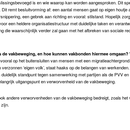
eslissingsbevoegd is en wie waarop kan worden aangesproken. Dit spee
 Dit remt besluitvorming af: een aantal mensen gaat op eigen houtje a
nippering, een gebrek aan richting en vooral: stilstand. Hopelijk zor
oor een heldere organisatiestructuur met duidelijke taken en verantw
ng die waarschijnlijk verder zal gaan met het afbreken van sociale 
ts de vakbeweging, en hoe kunnen vakbonden hiermee omgaan? W
e vooral op het buitensluiten van mensen met een migratieachtergrond.
n verzonnen ‘eigen volk’, staat haaks op de belangen van werkenden
en duidelijk standpunt tegen samenwerking met partijen als de PVV en
n belangrijk uitgangspunt en verworvenheid van de vakbeweging.
s ook andere verworvenheden van de vakbeweging bedreigt, zoals het
zijn.