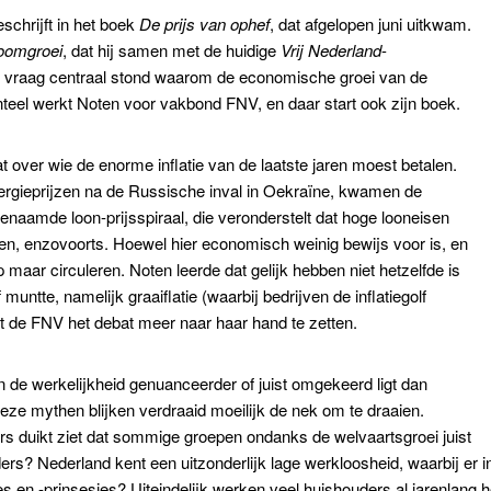
eschrijft in het boek
De prijs van ophef
, dat afgelopen juni uitkwam.
oomgroei
, dat hij samen met de huidige
Vrij Nederland
-
e vraag centraal stond waarom de economische groei van de
enteel werkt Noten voor vakbond FNV, en daar start ook zijn boek.
over wie de enorme inflatie van de laatste jaren moest betalen.
ergieprijzen na de Russische inval in Oekraïne, kwamen de
aamde loon-prijsspiraal, die veronderstelt dat hoge looneisen
en, enzovoorts. Hoewel hier economisch weinig bewijs voor is, en
 maar circuleren. Noten leerde dat gelijk hebben niet hetzelfde is
 muntte, namelijk graaiflatie (waarbij bedrijven de inflatiegolf
t de FNV het debat meer naar haar hand te zetten.
de werkelijkheid genuanceerder of juist omgekeerd ligt dan
eze mythen blijken verdraaid moeilijk de nek om te draaien.
ers duikt ziet dat sommige groepen ondanks de welvaartsgroei juist
s? Nederland kent een uitzonderlijk lage werkloosheid, waarbij er in 
es en -prinsesjes? Uiteindelijk werken veel huishouders al jarenlang 