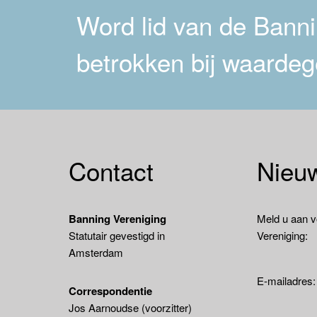
Word lid van de Bannin
betrokken bij waardeg
Contact
Nieuw
Banning Vereniging
Meld u aan v
Statutair gevestigd in
Vereniging:
Amsterdam
E-mailadres
Correspondentie
Jos Aarnoudse (voorzitter)