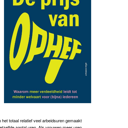
het totaal relatief veel arbeidsuren gemaakt
hetzelfde aantal uren. Als vrouwen meer uren