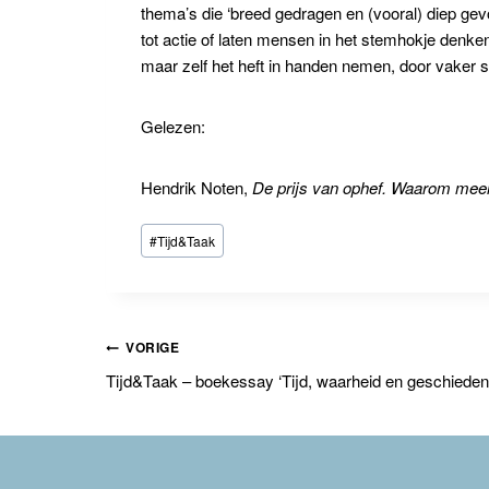
thema’s die ‘breed gedragen en (vooral) diep ge
tot actie of laten mensen in het stemhokje denke
maar zelf het heft in handen nemen, door vaker 
Gelezen:
Hendrik Noten,
De prijs van ophef. Waarom meer v
Bericht
#
Tijd&Taak
tags:
Bericht
VORIGE
Tijd&Taak – boekessay ‘Tijd, waarheid en geschieden
navigatie