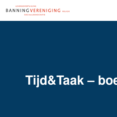
Doorgaan
naar
inhoud
Tijd&Taak – boe