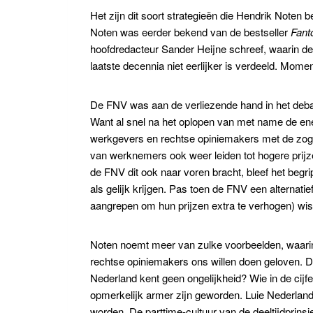
Het zijn dit soort strategieën die Hendrik Noten b
Noten was eerder bekend van de bestseller
Fant
hoofdredacteur Sander Heijne schreef, waarin d
laatste decennia niet eerlijker is verdeeld. Mom
De FNV was aan de verliezende hand in het debat 
Want al snel na het oplopen van met name de en
werkgevers en rechtse opiniemakers met de zogen
van werknemers ook weer leiden tot hogere prijz
de FNV dit ook naar voren bracht, bleef het begrip
als gelijk krijgen. Pas toen de FNV een alternatief
aangrepen om hun prijzen extra te verhogen) wis
Noten noemt meer van zulke voorbeelden, waarin 
rechtse opiniemakers ons willen doen geloven. D
Nederland kent geen ongelijkheid? Wie in de cijf
opmerkelijk armer zijn geworden. Luie Nederlander
worden. De parttime-cultuur van de deeltijdprinsj