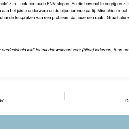
voeld’ zijn – ook een oude FNV-slogan. En die bovenal te begrijpen z
n aan het juiste onderwerp en de bijbehorende partij. Misschien moet
schande te spreken van een probleem dat iedereen raakt. Graaiflatie
erdeeldheid leidt tot minder welvaart voor (bijna) iedereen
, Amster
is’
D