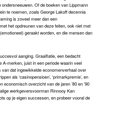
men ondersneeuwen. Of de boeken van Lippmann
rrein te noemen, zoals George Lakoff decennia
‘Framing is zoveel meer dan een
et met het opdreunen van deze feiten, ook niet met
s (emotioneel) geraakt worden, en die mensen dan
uccesvol aanging. Graaiflatie, een bedacht
e A-merken, juist in een periode waarin veel
ts van dat ingewikkelde economenverhaal over
ippen als ‘casinopensioen’, ‘primarkpremie’, en
een economisch overzicht van de jaren ’80 en ’90
enmalige werkgeversvoorman Rinnooy Kan
rots op je eigen successen, en probeer vooral de