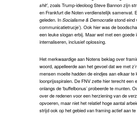
shit’
, zoals Trump-ideoloog Steve Bannon zijn s
en Frankfurt die Noten verdienstelijk samenvat.
geleden. In
Socialisme & Democratie
stond eind 
communicatietrucje’). Ook hier was de boodschap: o
een leuke slogan erbij. Maar wel met een goede 
internaliseren, inclusief oplossing.
Het merkwaardige aan Notens beklag over framing
woord, appelleerde aan het gevoel dat we met z’n
mensen moeite hadden de eindjes aan elkaar te 
loonprijsspiralen. De FNV zette hier terecht een
onlangs de ‘buffelbonus’ probeerde te munten. Ook
over de redenen voor een herziening van de ver
opvoeren, maar niet het relatief hoge aantal arbe
strijd ook op het gebied van framing actief aan te