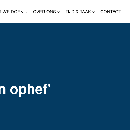
T WE DOEN
OVER ONS
TIJD & TAAK
CONTACT
n ophef’