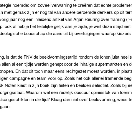
trategie noemde: om zoveel verwarring te creëren dat echte proble
 En met gemak zijn er nog tal van andere beroemde denkers op dit te
vorig jaar nog een inleidend artikel van Arjan Reuring over framing (
ok al heb je het feitelijke gelijk aan je zijde, je wint deze strijd ni
ideologische boodschap die aansluit bij overtuigingen waarop kiezer
, is dat de FNV de beeldvormingsstrijd rondom de lonen juist heel s
 allen al een tijdje werden genept door de inhalige supermarkten en d
knopen. En dat dit toch maar eens rechtgezet moest worden, in plaa
 eigen campagne en team voor op. Zoals het ook allerlei framende begr
 Noten kiest in zijn boek zijn feiten en beelden selectief. Zoals bij 
zorgingsstaat. Waarom wel een redelijk obscuur opiniestuk van to
idsongeschikten in die tijd? Klaag dan niet over beeldvorming, wees t
 gaan.