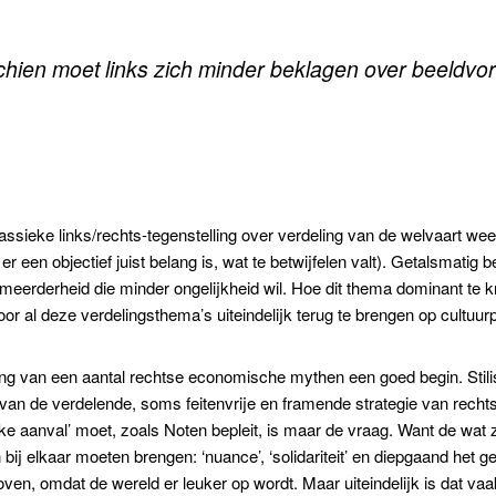
chien moet links zich minder beklagen over beeldvor
assieke links/rechts-tegenstelling over verdeling van de welvaart we
r een objectief juist belang is, wat te betwijfelen valt). Getalsmatig 
meerderheid die minder ongelijkheid wil. Hoe dit thema dominant te k
r al deze verdelingsthema’s uiteindelijk terug te brengen op cultuur
ing van een aantal rechtse economische mythen een goed begin. Stilist
an de verdelende, soms feitenvrije en framende strategie van rechts
jke aanval’ moet, zoals Noten bepleit, is maar de vraag. Want de wat 
 bij elkaar moeten brengen: ‘nuance’, ‘solidariteit’ en diepgaand het g
 geloven, omdat de wereld er leuker op wordt. Maar uiteindelijk is dat 