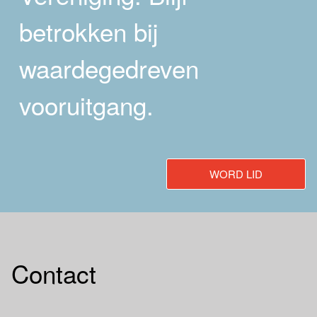
betrokken bij
waardegedreven
vooruitgang.
WORD LID
Contact