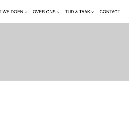
T WE DOEN
OVER ONS
TIJD & TAAK
CONTACT