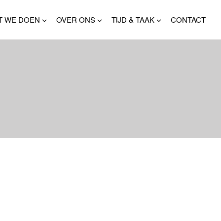
T WE DOEN
OVER ONS
TIJD & TAAK
CONTACT