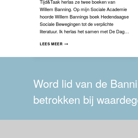
Tijd&Taak herlas ze twee boeken van
Willem Banning. Op mijn Sociale Academie
hoorde Willem Bannings boek Hedendaagse
Sociale Bewegingen tot de verplichte
literatuur. Ik herlas het samen met De Dag…
MARGREETH
LEES MEER
DE
BOER
OVER
DE
ACTUALITEIT
VAN
Word lid van de Bannin
WILLEM
BANNING
betrokken bij waardeg