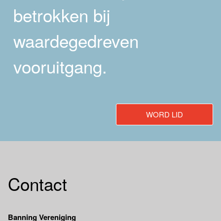
betrokken bij
waardegedreven
vooruitgang.
WORD LID
Contact
Banning Vereniging