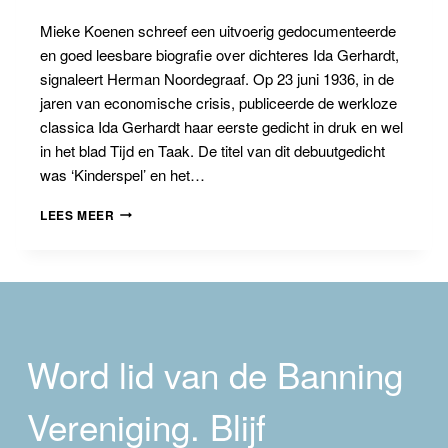
Mieke Koenen schreef een uitvoerig gedocumenteerde
en goed leesbare biografie over dichteres Ida Gerhardt,
signaleert Herman Noordegraaf. Op 23 juni 1936, in de
jaren van economische crisis, publiceerde de werkloze
classica Ida Gerhardt haar eerste gedicht in druk en wel
in het blad Tijd en Taak. De titel van dit debuutgedicht
was ‘Kinderspel’ en het…
IDA
LEES MEER
GERHARDT,
DE
ARBEIDERS
GEMEENSCHAP
DER
WOODBROOKERS
EN
Word lid van de Banning
TIJD
EN
TAAK
Vereniging. Blijf