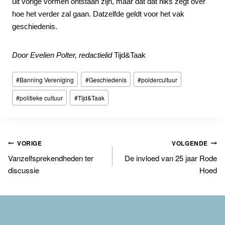
uit vorige vormen ontstaan zijn, maar dat dat niks zegt over
hoe het verder zal gaan. Datzelfde geldt voor het vak
geschiedenis.
Door Evelien Polter, r
edactielid
Tijd&Taak
Bericht
#
Banning Vereniging
#
Geschiedenis
#
poldercultuur
tags:
#
politieke cultuur
#
Tijd&Taak
Bericht
VORIGE
VOLGENDE
Vanzelfsprekendheden ter
De invloed van 25 jaar Rode
navigatie
discussie
Hoed