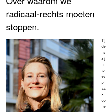
Over waarom we
radicaal-rechts moeten
stoppen.
Tij
de
ns
zij
n
to
es
pr
aa
k
op
he