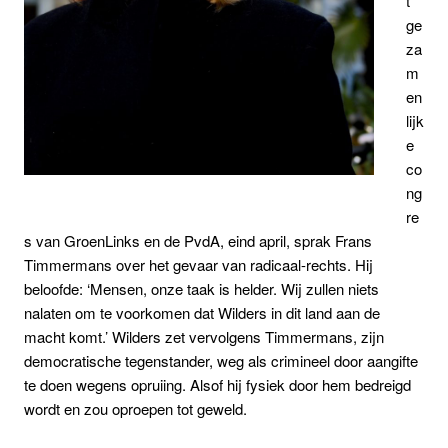
t
ge
za
m
en
lijk
e
co
ng
re
s van GroenLinks en de PvdA, eind april, sprak Frans
Timmermans over het gevaar van radicaal-rechts. Hij
beloofde: ‘Mensen, onze taak is helder. Wij zullen niets
nalaten om te voorkomen dat Wilders in dit land aan de
macht komt.’ Wilders zet vervolgens Timmermans, zijn
democratische tegenstander, weg als crimineel door aangifte
te doen wegens opruiing. Alsof hij fysiek door hem bedreigd
wordt en zou oproepen tot geweld.