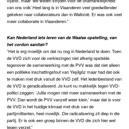
vijand’, maar ‘we wilden strijden voor de onafhankelijkheid
van ons volk’.Heel lang is in Vlaanderen veel goedwillender
gekeken naar collaborateurs dan in Wallonië. Er was ook veel
meer collaboratie in Vlaanderen.”
Kan Nederland iets leren van de Waalse opstelling, van
het cordon sanitair?
“Het is erg moeilijk om dat nu nog in Nederland te doen. Toen
de VVD zich voor de verkiezingen niet afkerig opstelde
tegenover de samenwerking met de PVV was dat niet alleen
een politieke inschattingsfout van Yeşilgöz maar had dat ook
te maken met druk vanuit de VVD zelf. Het ledenbestand van
de VVD is geradicaliseerd. Je kunt nu makkelijk tegen VVD-
politici zeggen: ’Jullie mogen niet meer samenwerken met de
PVV. Dan wordt de PVV vanzelf weer klein.’ maar dat is voor
de VVD in het huidige klimaat met druk van de
partijmilitanten, heel moeilijk. Die radicalisering zit diep in die
partij. Er is ook een groep binnen de VVD die zich hier wel
tegen verzet.”